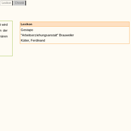
Lexikon
Chronik
Lexikon
t wird
Gestapo
on der
"Arbeitserziehungsanstalt" Brauweiler
onären
Kütter, Ferdinand