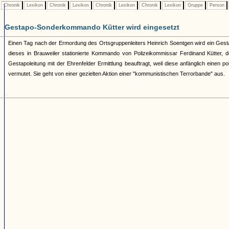
Chronik
Lexikon
Chronik
Lexikon
Chronik
Lexikon
Chronik
Lexikon
Gruppe
Person
Gestapo-Sonderkommando Kütter wird eingesetzt
Einen Tag nach der Ermordung des Ortsgruppenleiters Heinrich Soentgen wird ein Gest
dieses in Brauweiler stationierte Kommando von Polizeikommissar Ferdinand Kütter, d
Gestapoleitung mit der Ehrenfelder Ermittlung beauftragt, weil diese anfänglich ein
vermutet. Sie geht von einer gezielten Aktion einer "kommunistischen Terrorbande" aus.