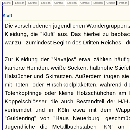
Chronik
Lexikon
Chronik
Lexikon
Chronik
Lexikon
Chronik
Lexikon
Gruppe
Person
Kluft
Die verschiedenen jugendlichen Wandergruppen ze
Kleidung, die "Kluft" aus. Das hierbei zu beo
war zu - zumindest Beginn des Dritten Reiches - du
Zur Kleidung der "Navajos" etwa zählten häufi
karrierte Hemden, weiße Socken, halbhohe Stiefel
Halstücher und Skimützen. Außerdem trugen sie 
mit Toten- oder Hirschkopfplaketten, während die
Totenkopfringe oder kleine Holzschühchen am 
Koppelschlösser, die auch Bestandteil der HJ-
verfremdet und in Köln etwa mit dem Wappe
"Güldenring" von "Haus Neuerburg" geschmück
Jugendliche die Metallbuchstaben "KN" an 