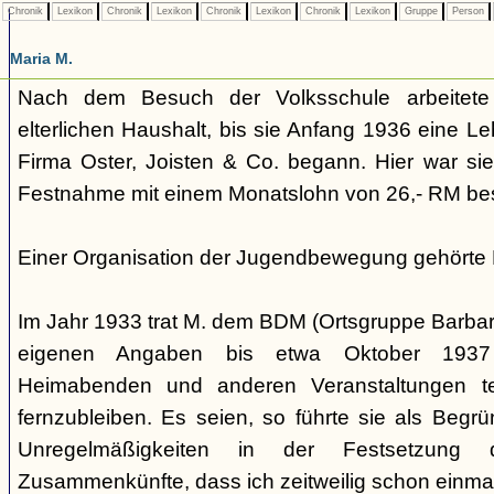
Chronik
Lexikon
Chronik
Lexikon
Chronik
Lexikon
Chronik
Lexikon
Gruppe
Person
Maria M.
Nach dem Besuch der Volksschule arbeitete
elterlichen Haushalt, bis sie Anfang 1936 eine Leh
Firma Oster, Joisten & Co. begann. Hier war si
Festnahme mit einem Monatslohn von 26,- RM bes
Einer Organisation der Jugendbewegung gehörte M
Im Jahr 1933 trat M. dem BDM (Ortsgruppe Barba
eigenen Angaben bis etwa Oktober 1937
Heimabenden und anderen Veranstaltungen te
fernzubleiben. Es seien, so führte sie als Begr
Unregelmäßigkeiten in der Festsetzung
Zusammenkünfte, dass ich zeitweilig schon einmal 