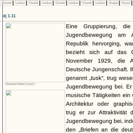
Chronik
Lexikon
Chronik
Lexikon
Chronik
Lexikon
Chronik
Lexikon
Gruppe
Person
dj 1.11
Eine Gruppierung, di
Jugendbewegung am A
Republik hervorging, wa
bezieht sich auf das
November 1929, die Ab
Deutsche Jungenschaft. I
genannt „tusk“, trug wese
Eberhard Kölbel ("tusk")
Jugendbewegung bei. Er f
musische Tätigkeiten ein 
Architektur oder graphi
trug er zur Attraktivität
Jugendbewegung bei, inde
den „Briefen an die deut