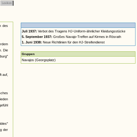
Lexikon
n des
Juli 1937:
Verbot des Tragens HJ-Uniform-ähnlicher Kleidungsstücke
5. September 1937:
Großes Navajo-Treffen auf Kirmes in Rösrath
1. Juni 1938:
Neue Richtlinien für den HJ-Streifendienst
ßerdem
n. Die
Gruppen
burg"
Navajos (Georgsplatz)
t auf,
isches
hieden
efühl
mbles"
ug der