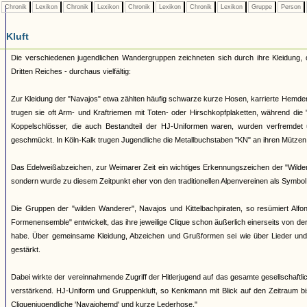
Chronik
Lexikon
Chronik
Lexikon
Chronik
Lexikon
Chronik
Lexikon
Gruppe
Person
Kluft
Die verschiedenen jugendlichen Wandergruppen zeichneten sich durch ihre Kleidung,
Dritten Reiches - durchaus vielfältig:
Zur Kleidung der "Navajos" etwa zählten häufig schwarze kurze Hosen, karrierte Hemde
trugen sie oft Arm- und Kraftriemen mit Toten- oder Hirschkopfplaketten, während die
Koppelschlösser, die auch Bestandteil der HJ-Uniformen waren, wurden verfremde
geschmückt. In Köln-Kalk trugen Jugendliche die Metallbuchstaben "KN" an ihren Mützen,
Das Edelweißabzeichen, zur Weimarer Zeit ein wichtiges Erkennungszeichen der "Wilden
sondern wurde zu diesem Zeitpunkt eher von den traditionellen Alpenvereinen als Symbol
Die Gruppen der "wilden Wanderer", Navajos und Kittelbachpiraten, so resümiert Alfo
Formenensemble" entwickelt, das ihre jeweilige Clique schon äußerlich einerseits von d
habe. Über gemeinsame Kleidung, Abzeichen und Grußformen sei wie über Lieder und 
gestärkt.
Dabei wirkte der vereinnahmende Zugriff der Hitlerjugend auf das gesamte gesellschaftl
verstärkend. HJ-Uniform und Gruppenkluft, so Kenkmann mit Blick auf den Zeitraum bis
Cliquenjugendliche 'Navajohemd' und kurze Lederhose."