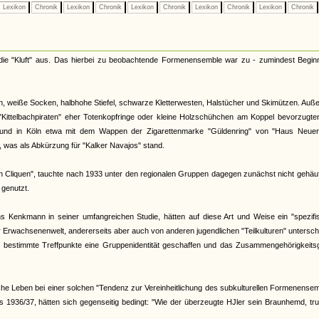
Lexikon
Chronik
Lexikon
Chronik
Lexikon
Chronik
Lexikon
Chronik
Lexikon
Chronik
 die "Kluft" aus. Das hierbei zu beobachtende Formenensemble war zu - zumindest Begin
n, weiße Socken, halbhohe Stiefel, schwarze Kletterwesten, Halstücher und Skimützen. Au
 "Kittelbachpiraten" eher Totenkopfringe oder kleine Holzschühchen am Koppel bevorzugte
t und in Köln etwa mit dem Wappen der Zigarettenmarke "Güldenring" von "Haus Neuer
 was als Abkürzung für "Kalker Navajos" stand.
 Cliquen", tauchte nach 1933 unter den regionalen Gruppen dagegen zunächst nicht gehäuf
 genutzt.
ns Kenkmann in seiner umfangreichen Studie, hätten auf diese Art und Weise ein "spezif
er Erwachsenenwelt, andererseits aber auch von anderen jugendlichen "Teilkulturen" untersc
bestimmte Treffpunkte eine Gruppenidentität geschaffen und das Zusammengehörigkeitsg
iche Leben bei einer solchen "Tendenz zur Vereinheitlichung des subkulturellen Formenense
 1936/37, hätten sich gegenseitig bedingt: "Wie der überzeugte HJler sein Braunhemd, tr