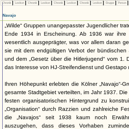
Chronik
Lexikon
Chronik
Lexikon
Chronik
Lexikon
Chronik
Lexikon
Gruppe
Person
Navajo
„Wilde“ Gruppen unangepasster Jugendlicher trate
Ende 1934 in Erscheinung. Ab 1936 war ihre 
wesentlich ausgeprägter, was vor allem daran ge
sie mit dem endgültigen Verbot der bündischen
und dem „Gesetz über die Hitlerjugend“ vom 1. 
das Interesse von HJ-Streifendienst und Gestapo 
Ihren Höhepunkt erlebten die Kölner „Navajo“-Gr
gesamte Stadtgebiet verteilten, im Jahr 1937. Di
festen organisatorischen Hintergrund zu konstru
„Organisation“ durch Razzien und zahlreiche F
die „Navajos“ seit 1938 kaum noch Erwähn
auszugehen, dass dieses Vorhaben zumindes