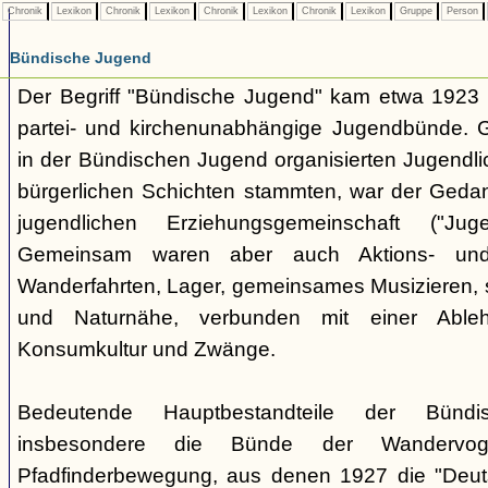
Chronik
Lexikon
Chronik
Lexikon
Chronik
Lexikon
Chronik
Lexikon
Gruppe
Person
Bündische Jugend
Der Begriff "Bündische Jugend" kam etwa 1923 a
partei- und kirchenunabhängige Jugendbünde.
in der Bündischen Jugend organisierten Jugendli
bürgerlichen Schichten stammten, war der Geda
jugendlichen Erziehungsgemeinschaft ("Jug
Gemeinsam waren aber auch Aktions- und
Wanderfahrten, Lager, gemeinsames Musizieren, s
und Naturnähe, verbunden mit einer Ableh
Konsumkultur und Zwänge.
Bedeutende Hauptbestandteile der Bünd
insbesondere die Bünde der Wandervo
Pfadfinderbewegung, aus denen 1927 die "Deuts