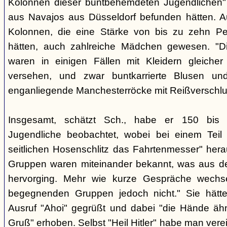
Kolonnen dieser buntbehemdeten Jugendlichen" 
aus Navajos aus Düsseldorf befunden hätten. A
Kolonnen, die eine Stärke von bis zu zehn Per
hätten, auch zahlreiche Mädchen gewesen. "Di
waren in einigen Fällen mit Kleidern gleicher
versehen, und zwar buntkarrierte Blusen un
enganliegende Manchesterröcke mit Reißverschlus
Insgesamt, schätzt Sch., habe er 150 bis 2
Jugendliche beobachtet, wobei bei einem Tei
seitlichen Hosenschlitz das Fahrtenmesser" hera
Gruppen waren miteinander bekannt, was aus de
hervorging. Mehr wie kurze Gespräche wechse
begegnenden Gruppen jedoch nicht." Sie hätt
Ausruf "Ahoi" gegrüßt und dabei "die Hände äh
Gruß" erhoben. Selbst "Heil Hitler" habe man ver