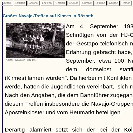
Chronik
Lexikon
Chronik
Lexikon
Chronik
Lexikon
Chronik
Lexikon
Gruppe
Person
Großes Navajo-Treffen auf Kirmes in Rösrath
Am 4. September 1937
Schnütgen von der HJ-Ge
der Gestapo telefonisch m
Erfahrung gebracht habe
September, etwa 100 N
Kölner "Navajos" um 1937
dem dortselbst stattf
(Kirmes) fahren würden". Da hierbei mit Konflikten
werde, hätten die Jugendlichen vereinbart, "sich 
Nach den Angaben, die dem Bannführer zugegang
diesem Treffen insbesondere die Navajo-Gruppen
Apostelnkloster und vom Heumarkt beteiligen.
Derartig alarmiert setzt sich der bei der K