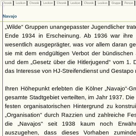
Chronik
Lexikon
Chronik
Lexikon
Chronik
Lexikon
Chronik
Lexikon
Gruppe
Person
Navajo
„Wilde“ Gruppen unangepasster Jugendlicher trate
Ende 1934 in Erscheinung. Ab 1936 war ihre 
wesentlich ausgeprägter, was vor allem daran ge
sie mit dem endgültigen Verbot der bündischen
und dem „Gesetz über die Hitlerjugend“ vom 1. 
das Interesse von HJ-Streifendienst und Gestapo 
Ihren Höhepunkt erlebten die Kölner „Navajo“-Gr
gesamte Stadtgebiet verteilten, im Jahr 1937. Di
festen organisatorischen Hintergrund zu konstru
„Organisation“ durch Razzien und zahlreiche F
die „Navajos“ seit 1938 kaum noch Erwähn
auszugehen, dass dieses Vorhaben zumindes