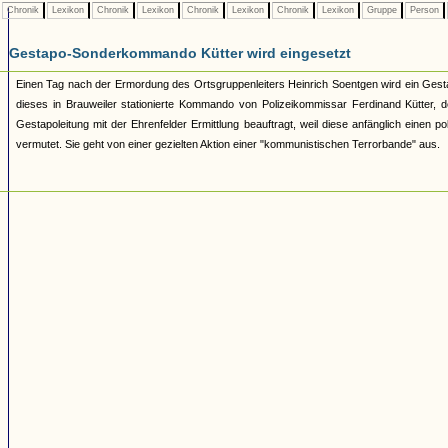
Chronik
Lexikon
Chronik
Lexikon
Chronik
Lexikon
Chronik
Lexikon
Gruppe
Person
Gestapo-Sonderkommando Kütter wird eingesetzt
Einen Tag nach der Ermordung des Ortsgruppenleiters Heinrich Soentgen wird ein Gest
dieses in Brauweiler stationierte Kommando von Polizeikommissar Ferdinand Kütter, d
Gestapoleitung mit der Ehrenfelder Ermittlung beauftragt, weil diese anfänglich ein
vermutet. Sie geht von einer gezielten Aktion einer "kommunistischen Terrorbande" aus.