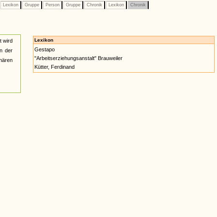
Lexikon
Gruppe
Person
Gruppe
Chronik
Lexikon
Chronik
Lexikon
t wird
Gestapo
on der
"Arbeitserziehungsanstalt" Brauweiler
onären
Kütter, Ferdinand