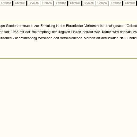
Lexikon
Chronik
Lexikon
Chronik
Lexikon
Chronik
Lexikon
Chronik
Lexikon
Chronik
apo-Sonderkommando zur Ermittlung in den Ehrenfelder Vorkommnissen eingesetzt. Geleite
er seit 1933 mit der Bekämpfung der illegalen Linken betraut war. Kütter wird deshalb v
en politischen Zusammenhang zwischen den verschiedenen Morden an den lokalen NS-Funkti