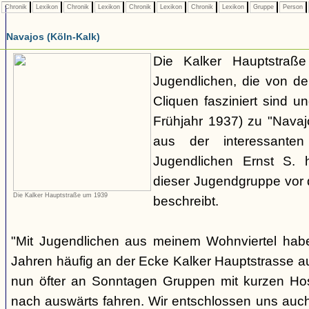
Chronik
Lexikon
Chronik
Lexikon
Chronik
Lexikon
Chronik
Lexikon
Gruppe
Person
Navajos (Köln-Kalk)
Die Kalker Hauptstraße
Jugendlichen, die von de
Cliquen fasziniert sind un
Frühjahr 1937) zu "Navaj
aus der interessante
Jugendlichen Ernst S. 
dieser Jugendgruppe vor 
Die Kalker Hauptstraße um 1939
beschreibt.
"Mit Jugendlichen aus meinem Wohnviertel habe
Jahren häufig an der Ecke Kalker Hauptstrasse au
nun öfter an Sonntagen Gruppen mit kurzen H
nach auswärts fahren. Wir entschlossen uns auc