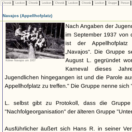
Chronik
Lexikon
Chronik
Lexikon
Chronik
Lexikon
Chronik
Lexikon
Gruppe
Person
Navajos (Appellhofplatz)
Nach Angaben der Jugendl
im September 1937 von d
ist der Appellhofplatz
„Navajos“. Die Gruppe s
August L. gegründet wor
Kölner Navajos um 1937
Karneval dieses Jah
Jugendlichen hingegangen ist und die Parole a
Appellhofplatz zu treffen." Die Gruppe nenne sich 
L. selbst gibt zu Protokoll, dass die Gruppe
"Nachfolgeorganisation" der älteren Gruppe "Unt
Ausführlicher äußert sich Hans R. in seiner V