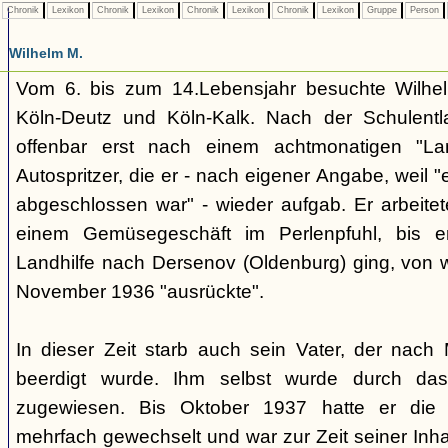
Chronik
Lexikon
Chronik
Lexikon
Chronik
Lexikon
Chronik
Lexikon
Gruppe
Person
Wilhelm M.
Vom 6. bis zum 14.Lebensjahr besuchte Wilhel
Köln-Deutz und Köln-Kalk. Nach der Schulent
offenbar erst nach einem achtmonatigen "Lan
Autospritzer, die er - nach eigener Angabe, weil "
abgeschlossen war" - wieder aufgab. Er arbeitet
einem Gemüsegeschäft im Perlenpfuhl, bis 
Landhilfe nach Dersenov (Oldenburg) ging, von w
November 1936 "ausrückte".
In dieser Zeit starb auch sein Vater, der nac
beerdigt wurde. Ihm selbst wurde durch das 
zugewiesen. Bis Oktober 1937 hatte er die 
mehrfach gewechselt und war zur Zeit seiner Inhaf