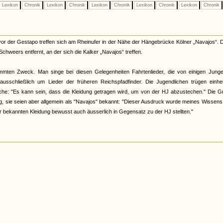
Lexikon
Chronik
Lexikon
Chronik
Lexikon
Chronik
Lexikon
Chronik
Lexikon
Chronik
r der Gestapo treffen sich am Rheinufer in der Nähe der Hängebrücke Kölner „Navajos“. 
Schweers entfernt, an der sich die Kalker „Navajos“ treffen.
immten Zweck. Man singe bei diesen Gelegenheiten Fahrtenlieder, die von einigen Junge
ausschließlich um Lieder der früheren Reichspfadfinder. Die Jugendlichen trügen einhei
che: "Es kann sein, dass die Kleidung getragen wird, um von der HJ abzustechen." Die G
 sie seien aber allgemein als "Navajos" bekannt: "Dieser Ausdruck wurde meines Wissens
der bekannten Kleidung bewusst auch äusserlich in Gegensatz zu der HJ stellten."