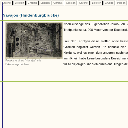
Chronik
Lexikon
Chronik
Lexikon
Chronik
Lexikon
Chronik
Lexikon
Gruppe
Person
Navajos (Hindenburgbrücke)
Nach Aussage des Jugendlichen Jakob Sch. vo
Treffpunkt ist ca. 200 Meter von der Reederei 
Laut Sch. erfolgen diese Treffen ohne best
Gitarren begleitet werden. Es handele sich 
Kleidung, weil es einer dem anderen nachma
vom Rhein habe keine besondere Bezeichnung,
Postkarte eines "Navajos" mit
für all diejenigen, die sich durch das Tragen 
Erkennungszeichen