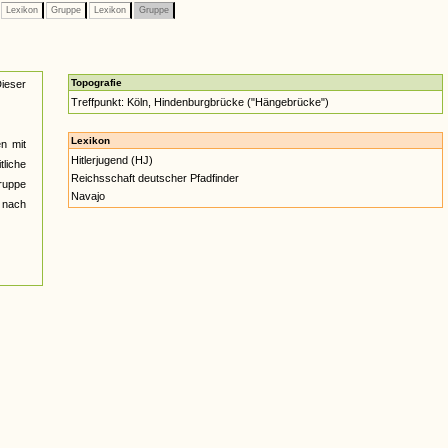
Lexikon
Gruppe
Lexikon
Gruppe
Topografie
Dieser
Treffpunkt: Köln, Hindenburgbrücke ("Hängebrücke")
Lexikon
n mit
Hitlerjugend (HJ)
tliche
Reichsschaft deutscher Pfadfinder
ruppe
Navajo
 nach