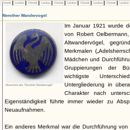
Chronik
Lexikon
Chronik
Lexikon
Chronik
Lexikon
Chronik
Lexikon
Chronik
Lexikon
Nerother Wandervogel
Im Januar 1921 wurde d
von Robert Oelbermann, 
Altwandervögel, gegrün
Merkmalen („Adelsherrsc
Mädchen und Durchführu
Gruppierungen der Bü
wichtigste Untersc
Untergliederung in über
Abzeichen des "Nerother Wandervogel"
Charakter nach untersc
Eigenständigkeit führte immer wieder zu Abs
Neuaufnahmen.
Ein anderes Merkmal war die Durchführung von 