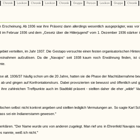
Chronik
Lexikon
Chronik
Lexikon
Chronik
Gruppe
Person
Lexikon
Gruppe
Chronik
n Erscheinung. Ab 1936 war ihre Präsenz dann allerdings wesentlich ausgeprägter, was vor
nd im Februar 1936 und dem „Gesetz über die Hitlerjugend“ vom 1. Dezember 1936 stärker 
ebiet verteilten, im Jahr 1937. Die Gestapo versuchte einen festen organisatorischen Hinte
Festnahmen aufzulösen. Da die „Navajos“ seit 1938 kaum noch Erwähnung finden, ist 
nte.
eise alt. 1936/37 häufig schon um die 20 Jahre, hatten sie die Phase der Machtübernahme b
d ab und gingen auf Konfrontationskurs. Dabei provozierten sie bewusst und öffentlich und 
re zahlreichen Treffpunkte auch im Stadtbild präsent - stellten daher die eher „wilde“ Va
ochen selbst nicht konkret angeben und stellten lediglich Vermutungen an. So sagte Karl Sc
ass sei ein Indianerstamm gewesen."
erklären. "Der Name wurde uns von anderen zugelegt. Man rief uns in Ehrenfeld Navajos na
nannte, weiß ich nicht."