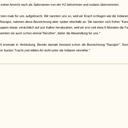
abe, seiner Ansicht nach als Spitznamen von der HJ bekommen und sodann übernommen.
en male für uns aufgebracht. Wir nannten uns so, weil wir Krach schlugen wie die Indiane
 Navajos, nahmen diese Bezeichnung aber später ebenfalls an. Sie nannten sich früher "Ka
 Gruppen etwas verächtlich auf uns Kalker herabsahen, weil wir erst seit etwa 6 Monaten die F
nannten sie auch schon einmal 'Nerother', daher die Abwandlung für uns."
4 erstmals in Verbindung. Bereits damals bestand schon die Bezeichnung "Navajos". Sovi
 bunten Tracht und wilden Art wohl unter die Indianer einreihte."