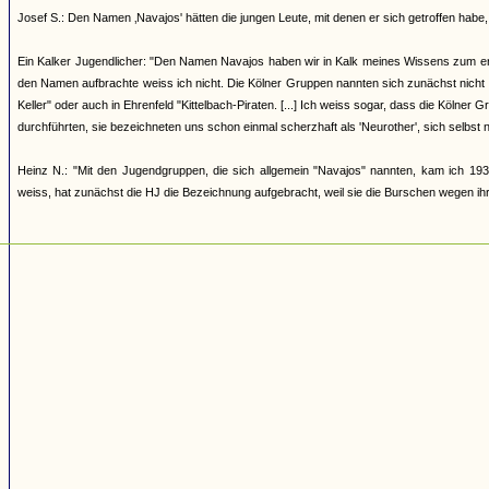
Josef S.: Den Namen ‚Navajos' hätten die jungen Leute, mit denen er sich getroffen h
Ein Kalker Jugendlicher: "Den Namen Navajos haben wir in Kalk meines Wissens zum erst
den Namen aufbrachte weiss ich nicht. Die Kölner Gruppen nannten sich zunächst nicht
Keller" oder auch in Ehrenfeld "Kittelbach-Piraten. [...] Ich weiss sogar, dass die Kölner
durchführten, sie bezeichneten uns schon einmal scherzhaft als 'Neurother', sich selbst 
Heinz N.: "Mit den Jugendgruppen, die sich allgemein "Navajos" nannten, kam ich 193
weiss, hat zunächst die HJ die Bezeichnung aufgebracht, weil sie die Burschen wegen ihrer