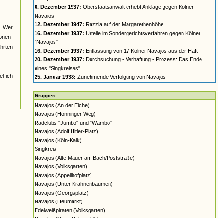
6. Dezember 1937:
Oberstaatsanwalt erhebt Anklage gegen Kölner
Navajos
12. Dezember 1947:
Razzia auf der Margarethenhöhe
r. Wer
16. Dezember 1937:
Urteile im Sondergerichtsverfahren gegen Kölner
nonen-
"Navajos"
ahrten
16. Dezember 1937:
Entlassung von 17 Kölner Navajos aus der Haft
20. Dezember 1937:
Durchsuchung - Verhaftung - Prozess: Das Ende
eines "Singkreises"
el ich
25. Januar 1938:
Zunehmende Verfolgung von Navajos
Gruppen
Navajos (An der Eiche)
Navajos (Hönninger Weg)
Radclubs "Jumbo" und "Wambo"
Navajos (Adolf Hitler-Platz)
Navajos (Köln-Kalk)
Singkreis
Navajos (Alte Mauer am Bach/Poststraße)
Navajos (Volksgarten)
Navajos (Appellhofplatz)
Navajos (Unter Krahnenbäumen)
Navajos (Georgsplatz)
Navajos (Heumarkt)
Edelweißpiraten (Volksgarten)