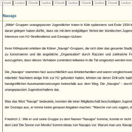
Chronik
Lexikon
Chronik
Lexikon
Chronik
Lexikon
Chronik
Lexikon
Chronik
Lexikon
Navajo
„Wilde“ Gruppen unangepasster Jugendlicher traten in Köln spätestens seit Ende 1934 i
daran gelegen haben dürfte, dass sie mit dem endgültigen Verbot der bündischen Juge
Interesse von HJ-Streifendienst und Gestapo rückten.
Ihren Höhepunkt erlebten die Kölner „Navajo“-Gruppen, die sich über das gesamte Stadtg
zu konstruieren und die angebliche „Organisation“ durch Razzien und zahlreiche 
auszugehen, dass dieses Vorhaben zumindest teilweise in die Tat umgesetzt werden kon
Die „Navajos“ stammten fast ausschließlich aus Arbeiterfamilien und waren vergleichsw
miterlebt: Nachdem einige früh zur HJ gefunden hatten, lehnten sie deren Drill sehr bal
handgreiflichen Auseinandersetzungen keinesfalls aus dem Weg. Die „Navajos“ - durch ih
unangepassten Jugendverhaltens dar.
Was das Wort "Navajo" bedeutete, konnten die einer Mitgliedschaft beschuldigten Jugendl
der Gestapo aus, er könne keine genauen Angaben machen. "Manche von uns sagten, d
Friedrich J.: Wie er und seine Gruppe zu dem Namen "Navajos" komme, konnte er nicht 
dem Lied 'Die Sonne von Mexiko' kommt etwas von Navajos vor. Warum man uns Navajos 