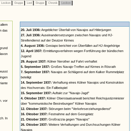
Lexikon
Gruppe
Lied
Gruppe
Chronik
Lexikon
 allem
20. Juli 1936:
Angeblicher Überfall von Navajos auf Hitlerjungen
in das
27. Juli 1936:
Auseinandersetzungen zwischen Navajos und HJ-
Streifendienst auf der Deutzer Kirmes
4. August 1936:
Gestapo berichtet von Überfällen auf HJ-Angehörige
rgrund
12. April 1937:
Ermittlungsverfahren wegen Fortführung der bündischen
davon
Jugend
29. August 1937:
Kölner Nerother auf Fahrt verhaftet
5. September 1937:
Großes Navajo-Treffen auf Kirmes in Rösrath
ewusst
7. September 1937:
Navajos an Schlägerei auf dem Kalker Rummelplatz
gingen
beteiligt
14. September 1937:
Verhaftung eines Kölner Navajos und Konstruktion
riante
des Hochverrats: Ein Fallbeispiel
15. September 1937:
Auftakt zur "Navajo-Jagd"
4. Oktober 1937:
Kölner Oberstaatsanwalt berichtet Reichsjustizminister
h. vor
über "kommunistische Bestrebungen" Kölner Navajos
12. Oktober 1937:
Störungen beim "Verkehrserziehungsdienst"
16. Oktober 1937:
Festnahme auf dem Georgplatz
ch. In
21. Oktober 1937:
Großrazzia gegen "Navajos"
26. Oktober 1937:
Weitere Verhaftungen und Durchsuchungen Kölner
Navajos