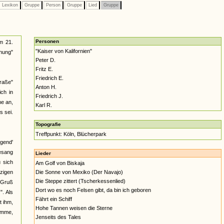
Lexikon
Gruppe
Person
Gruppe
Lied
Gruppe
Personen
m 21.
"Kaiser von Kalifornien"
nung"
Peter D.
Fritz E.
Friedrich E.
raße"
Anton H.
ich in
Friedrich J.
me an,
Karl R.
s sei.
Topografie
Treffpunkt: Köln, Blücherpark
ugend'
esang
Lieder
u sich
Am Golf von Biskaja
tzigen
Die Sonne von Mexiko (Der Navajo)
Die Steppe zittert (Tscherkessenlied)
 Gruß
Dort wo es noch Felsen gibt, da bin ich geboren
". Als
Fährt ein Schiff
t ihm,
Hohe Tannen weisen die Sterne
komme,
Jenseits des Tales