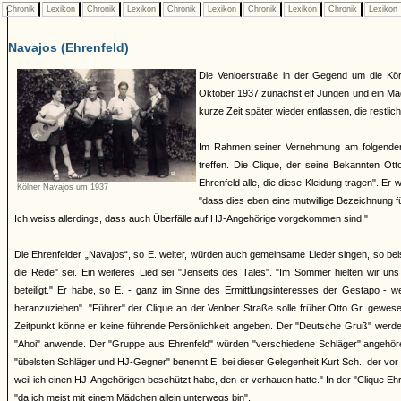
Chronik
Lexikon
Chronik
Lexikon
Chronik
Lexikon
Chronik
Lexikon
Chronik
Lexikon
Navajos (Ehrenfeld)
Die Venloerstraße in der Gegend um die Kör
Oktober 1937 zunächst elf Jungen und ein M
kurze Zeit später wieder entlassen, die restli
Im Rahmen seiner Vernehmung am folgenden T
treffen. Die Clique, der seine Bekannten Ot
Ehrenfeld alle, die diese Kleidung tragen". E
Kölner Navajos um 1937
"dass dies eben eine mutwillige Bezeichnung für
Ich weiss allerdings, dass auch Überfälle auf HJ-Angehörige vorgekommen sind."
Die Ehrenfelder „Navajos“, so E. weiter, würden auch gemeinsame Lieder singen, so be
die Rede" sei. Ein weiteres Lied sei "Jenseits des Tales". "Im Sommer hielten wir 
beteiligt." Er habe, so E. - ganz im Sinne des Ermittlungsinteresses der Gestapo - we
heranzuziehen". "Führer" der Clique an der Venloer Straße solle früher Otto Gr. gewese
Zeitpunkt könne er keine führende Persönlichkeit angeben. Der "Deutsche Gruß" werd
"Ahoi" anwende. Der "Gruppe aus Ehrenfeld" würden "verschiedene Schläger" angehören,
"übelsten Schläger und HJ-Gegner" benennt E. bei dieser Gelegenheit Kurt Sch., der vor 1
weil ich einen HJ-Angehörigen beschützt habe, den er verhauen hatte." In der "Clique Ehr
"da ich meist mit einem Mädchen allein unterwegs bin".