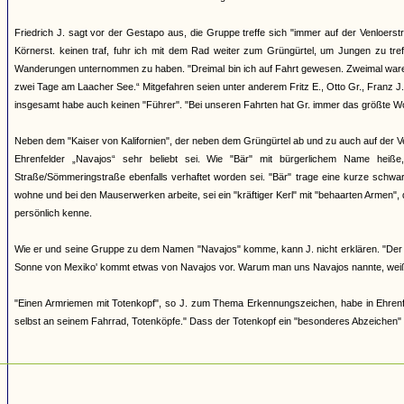
Friedrich J. sagt vor der Gestapo aus, die Gruppe treffe sich "immer auf der Venloers
Körnerst. keinen traf, fuhr ich mit dem Rad weiter zum Grüngürtel, um Jungen zu tre
Wanderungen unternommen zu haben. "Dreimal bin ich auf Fahrt gewesen. Zweimal waren w
zwei Tage am Laacher See.“ Mitgefahren seien unter anderem Fritz E., Otto Gr., Franz J.,
insgesamt habe auch keinen "Führer". "Bei unseren Fahrten hat Gr. immer das größte Wor
Neben dem "Kaiser von Kalifornien", der neben dem Grüngürtel ab und zu auch auf der Ve
Ehrenfelder „Navajos“ sehr beliebt sei. Wie "Bär" mit bürgerlichem Name he
Straße/Sömmeringstraße ebenfalls verhaftet worden sei. "Bär" trage eine kurze schwa
wohne und bei den Mauserwerken arbeite, sei ein "kräftiger Kerl" mit "behaarten Armen", 
persönlich kenne.
Wie er und seine Gruppe zu dem Namen "Navajos" komme, kann J. nicht erklären. "Der 
Sonne von Mexiko' kommt etwas von Navajos vor. Warum man uns Navajos nannte, weiß 
"Einen Armriemen mit Totenkopf", so J. zum Thema Erkennungszeichen, habe in Ehrenfeld
selbst an seinem Fahrrad, Totenköpfe." Dass der Totenkopf ein "besonderes Abzeichen" d