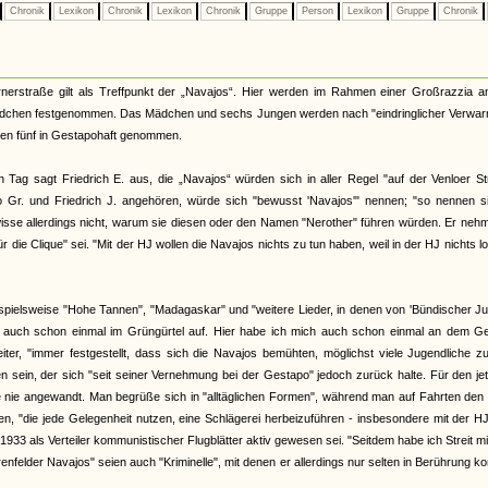
Chronik
Lexikon
Chronik
Lexikon
Chronik
Gruppe
Person
Lexikon
Gruppe
Chronik
nerstraße gilt als Treffpunkt der „Navajos“. Hier werden im Rahmen einer Großrazzia a
ädchen festgenommen. Das Mädchen und sechs Jungen werden nach "eindringlicher Verwar
chen fünf in Gestapohaft genommen.
ag sagt Friedrich E. aus, die „Navajos“ würden sich in aller Regel "auf der Venloer St
to Gr. und Friedrich J. angehören, würde sich "bewusst 'Navajos'" nennen; "so nennen s
r wisse allerdings nicht, warum sie diesen oder den Namen "Nerother" führen würden. Er neh
 die Clique" sei. "Mit der HJ wollen die Navajos nichts zu tun haben, weil in der HJ nichts lo
ispielsweise "Hohe Tannen", "Madagaskar" und "weitere Lieder, in denen von 'Bündischer J
uns auch schon einmal im Grüngürtel auf. Hier habe ich mich auch schon einmal an dem G
iter, "immer festgestellt, dass sich die Navajos bemühten, möglichst viele Jugendliche z
n sein, der sich "seit seiner Vernehmung bei der Gestapo" jedoch zurück halte. Für den je
e nie angewandt. Man begrüße sich in "alltäglichen Formen", während man auf Fahrten den
 "die jede Gelegenheit nutzen, eine Schlägerei herbeizuführen - insbesondere mit der HJ
933 als Verteiler kommunistischer Flugblätter aktiv gewesen sei. "Seitdem habe ich Streit mi
enfelder Navajos" seien auch "Kriminelle", mit denen er allerdings nur selten in Berührung 