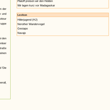
Platoff preisen wir den Helden
Wir lagen kurz vor Madagaskar
an der
en und
Lexikon
sttour
Hitlerjugend (HJ)
Gruppe
Nerother Wandervogel
Gestapo
Navajo
ei den
nloer
straße
keinen
d 'Die
erall,