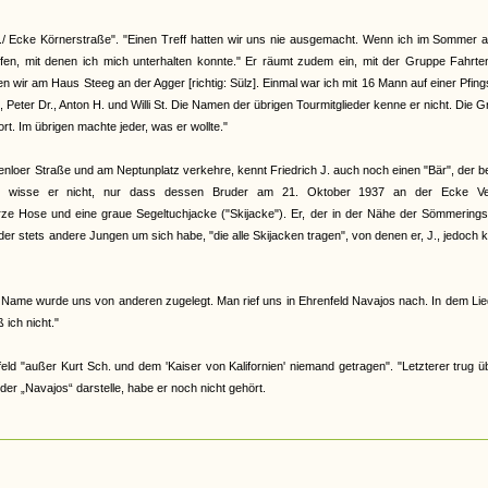
tr./ Ecke Körnerstraße". "Einen Treff hatten wir uns nie ausgemacht. Wenn ich im Sommer 
ffen, mit denen ich mich unterhalten konnte." Er räumt zudem ein, mit der Gruppe Fahrt
ir am Haus Steeg an der Agger [richtig: Sülz]. Einmal war ich mit 16 Mann auf einer Pfing
 Peter Dr., Anton H. und Willi St. Die Namen der übrigen Tourmitglieder kenne er nicht. Die 
t. Im übrigen machte jeder, was er wollte."
nloer Straße und am Neptunplatz verkehre, kennt Friedrich J. auch noch einen "Bär", der b
iße, wisse er nicht, nur dass dessen Bruder am 21. Oktober 1937 an der Ecke Ve
rze Hose und eine graue Segeltuchjacke ("Skijacke"). Er, der in der Nähe der Sömmering
der stets andere Jungen um sich habe, "die alle Skijacken tragen", von denen er, J., jedoch 
Name wurde uns von anderen zugelegt. Man rief uns in Ehrenfeld Navajos nach. In dem Lie
ich nicht."
 "außer Kurt Sch. und dem 'Kaiser von Kalifornien' niemand getragen". "Letzterer trug üb
er „Navajos“ darstelle, habe er noch nicht gehört.