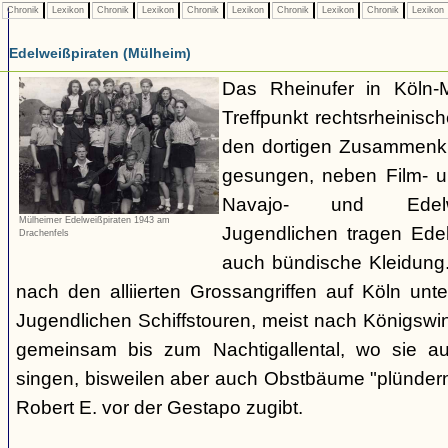
Chronik
Lexikon
Chronik
Lexikon
Chronik
Lexikon
Chronik
Lexikon
Chronik
Lexikon
Edelweißpiraten (Mülheim)
Das Rheinufer in Köln-M
Treffpunkt rechtsrheinisch
den dortigen Zusammenkü
gesungen, neben Film- 
Navajo- und Edelwei
Mülheimer Edelweißpiraten 1943 am
Jugendlichen tragen Ede
Drachenfels
auch bündische Kleidun
nach den alliierten Grossangriffen auf Köln un
Jugendlichen Schiffstouren, meist nach Königswin
gemeinsam bis zum Nachtigallental, wo sie auf
singen, bisweilen aber auch Obstbäume "plündern"
Robert E. vor der Gestapo zugibt.