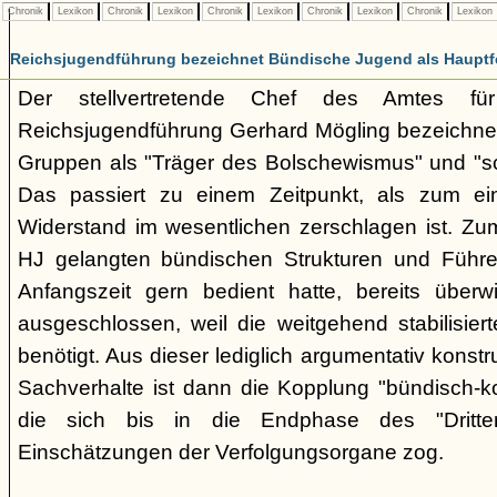
Chronik
Lexikon
Chronik
Lexikon
Chronik
Lexikon
Chronik
Lexikon
Chronik
Lexikon
Reichsjugendführung bezeichnet Bündische Jugend als Hauptf
Der stellvertretende Chef des Amtes fü
Reichsjugendführung Gerhard Mögling bezeichnet 
Gruppen als "Träger des Bolschewismus" und "sc
Das passiert zu einem Zeitpunkt, als zum ei
Widerstand im wesentlichen zerschlagen ist. Zum
HJ gelangten bündischen Strukturen und Führer
Anfangszeit gern bedient hatte, bereits überwi
ausgeschlossen, weil die weitgehend stabilisier
benötigt. Aus dieser lediglich argumentativ konst
Sachverhalte ist dann die Kopplung "bündisch-
die sich bis in die Endphase des "Dritte
Einschätzungen der Verfolgungsorgane zog.