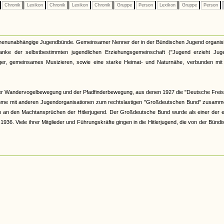
Chronik
Lexikon
Chronik
Lexikon
Chronik
Gruppe
Person
Lexikon
Gruppe
Person
kirchenunabhängige Jugendbünde. Gemeinsamer Nenner der in der Bündischen Jugend organis
nke der selbstbestimmten jugendlichen Erziehungsgemeinschaft ("Jugend erzieht Juge
r, gemeinsames Musizieren, sowie eine starke Heimat- und Naturnähe, verbunden mit 
er Wandervogelbewegung und der Pfadfinderbewegung, aus denen 1927 die "Deutsche Freis
hme mit anderen Jugendorganisationen zum rechtslastigen "Großdeutschen Bund" zusamme
och an den Machtansprüchen der Hitlerjugend. Der Großdeutsche Bund wurde als einer der 
6. Viele ihrer Mitglieder und Führungskräfte gingen in die Hitlerjugend, die von der Bünd