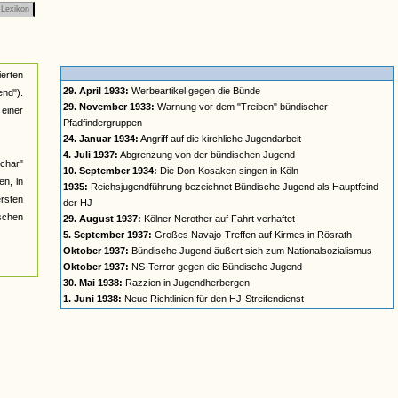
Lexikon
ierten
29. April 1933:
Werbeartikel gegen die Bünde
nd").
29. November 1933:
Warnung vor dem "Treiben" bündischer
einer
Pfadfindergruppen
24. Januar 1934:
Angriff auf die kirchliche Jugendarbeit
4. Juli 1937:
Abgrenzung von der bündischen Jugend
char"
10. September 1934:
Die Don-Kosaken singen in Köln
n, in
1935:
Reichsjugendführung bezeichnet Bündische Jugend als Hauptfeind
ersten
der HJ
ischen
29. August 1937:
Kölner Nerother auf Fahrt verhaftet
5. September 1937:
Großes Navajo-Treffen auf Kirmes in Rösrath
Oktober 1937:
Bündische Jugend äußert sich zum Nationalsozialismus
Oktober 1937:
NS-Terror gegen die Bündische Jugend
30. Mai 1938:
Razzien in Jugendherbergen
1. Juni 1938:
Neue Richtlinien für den HJ-Streifendienst