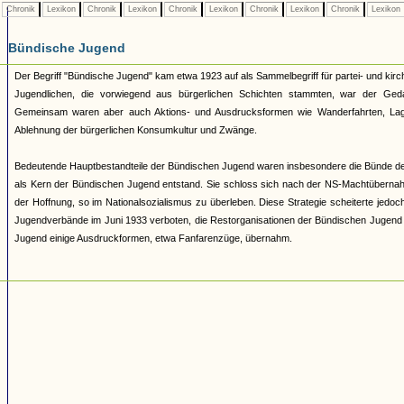
Chronik
Lexikon
Chronik
Lexikon
Chronik
Lexikon
Chronik
Lexikon
Chronik
Lexikon
Bündische Jugend
Der Begriff "Bündische Jugend" kam etwa 1923 auf als Sammelbegriff für partei- und 
Jugendlichen, die vorwiegend aus bürgerlichen Schichten stammten, war der Geda
Gemeinsam waren aber auch Aktions- und Ausdrucksformen wie Wanderfahrten, Lage
Ablehnung der bürgerlichen Konsumkultur und Zwänge.
Bedeutende Hauptbestandteile der Bündischen Jugend waren insbesondere die Bünde d
als Kern der Bündischen Jugend entstand. Sie schloss sich nach der NS-Machtüberna
der Hoffnung, so im Nationalsozialismus zu überleben. Diese Strategie scheiterte jed
Jugendverbände im Juni 1933 verboten, die Restorganisationen der Bündischen Jugend 193
Jugend einige Ausdruckformen, etwa Fanfarenzüge, übernahm.