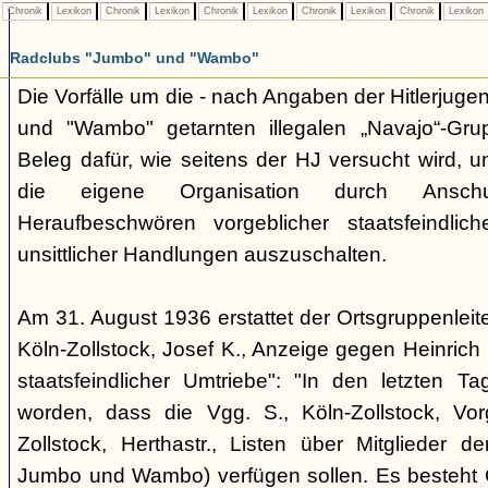
Chronik
Lexikon
Chronik
Lexikon
Chronik
Lexikon
Chronik
Lexikon
Chronik
Lexikon
Radclubs "Jumbo" und "Wambo"
Die Vorfälle um die - nach Angaben der Hitlerjuge
und "Wambo" getarnten illegalen „Navajo“-Grup
Beleg dafür, wie seitens der HJ versucht wird, 
die eigene Organisation durch Ansch
Heraufbeschwören vorgeblicher staatsfeindlich
unsittlicher Handlungen auszuschalten.
Am 31. August 1936 erstattet der Ortsgruppenlei
Köln-Zollstock, Josef K., Anzeige gegen Heinric
staatsfeindlicher Umtriebe": "In den letzten Tage
worden, dass die Vgg. S., Köln-Zollstock, Vorg
Zollstock, Herthastr., Listen über Mitglieder d
Jumbo und Wambo) verfügen sollen. Es besteht G