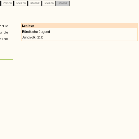
Person
Lexikon
Chronik
Lexikon
Chronik
Lexikon
: "Die
Bündische Jugend
ür die
Jungvolk (DJ)
nennen