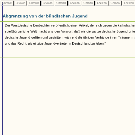
Chronik
Lexikon
Chronik
Lexikon
Chronik
Lexikon
Chronik
Lexikon
Chronik
Lexikon
Abgrenzung von der bündischen Jugend
Der Westdeutsche Beobachter veröffentlicht einen Artikel, der sich gegen die katholischen 
spießbürgerliche Welt macht uns den Vorwurf, daß wir die ganze deutsche Jugend unte
deutsche Jugend gelitten und gestritten, während die übrigen Verbände ihren Träumen nac
und das Recht, als einzige Jugendvertreter in Deutschland zu leben."