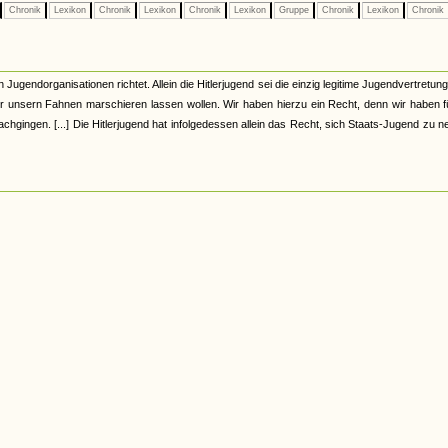
Chronik
Lexikon
Chronik
Lexikon
Chronik
Lexikon
Gruppe
Chronik
Lexikon
Chronik
Jugendorganisationen richtet. Allein die Hitlerjugend sei die einzig legitime Jugendvertretung
r unsern Fahnen marschieren lassen wollen. Wir haben hierzu ein Recht, denn wir haben f
hgingen. [...] Die Hitlerjugend hat infolgedessen allein das Recht, sich Staats-Jugend zu 