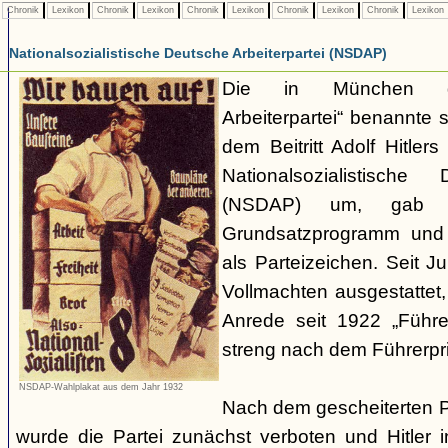
Chronik
Lexikon
Chronik
Lexikon
Chronik
Lexikon
Chronik
Lexikon
Chronik
Lexikon
Nationalsozialistische Deutsche Arbeiterpartei (NSDAP)
Die in München ge
Arbeiterpartei“ benannte 
dem Beitritt Adolf Hitle
Nationalsozialistische 
(NSDAP) um, gab s
Grundsatzprogramm und
als Parteizeichen. Seit Ju
Vollmachten ausgestattet,
Anrede seit 1922 „Führe
streng nach dem Führerpri
NSDAP-Wahlplakat aus dem Jahr 1932
Nach dem gescheiterten 
wurde die Partei zunächst verboten und Hitler i