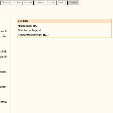
Person
Lexikon
Chronik
Lexikon
Chronik
Lexikon
Chronik
Lexikon
Hitlerjugend (HJ)
Bündische Jugend
r auch
Konzentrationslager (KZ)
st der
schaft
falsch
ntnis,
Führer
echtem