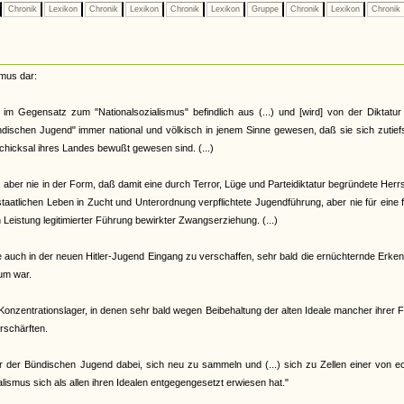
Chronik
Lexikon
Chronik
Lexikon
Chronik
Lexikon
Gruppe
Chronik
Lexikon
Chronik
smus dar:
im Gegensatz zum "Nationalsozialismus" befindlich aus (...) und [wird] von der Diktatu
ndischen Jugend" immer national und völkisch in jenem Sinne gewesen, daß sie sich zutief
hicksal ihres Landes bewußt gewesen sind. (...)
 aber nie in der Form, daß damit eine durch Terror, Lüge und Parteidiktatur begründete Herr
atlichen Leben in Zucht und Unterordnung verpflichtete Jugendführung, aber nie für eine 
Leistung legitimierter Führung bewirkter Zwangserziehung. (...)
e auch in der neuen Hitler-Jugend Eingang zu verschaffen, sehr bald die ernüchternde Erken
um war.
e Konzentrationslager, in denen sehr bald wegen Beibehaltung der alten Ideale mancher ihrer 
rschärften.
der der Bündischen Jugend dabei, sich neu zu sammeln und (...) sich zu Zellen einer von 
lismus sich als allen ihren Idealen entgegengesetzt erwiesen hat."