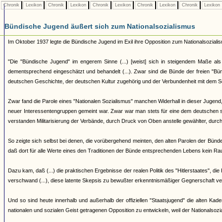
Chronik
Lexikon
Chronik
Lexikon
Chronik
Lexikon
Chronik
Lexikon
Chronik
Lexikon
Bündische Jugend äußert sich zum Nationalsozialismus
Im Oktober 1937 legte die Bündische Jugend im Exil ihre Opposition zum Nationalsoziali
"Die "Bündische Jugend" im engerem Sinne (...) [weist] sich in steigendem Maße als 
dementsprechend eingeschätzt und behandelt (...). Zwar sind die Bünde der freien "Bü
deutschen Geschichte, der deutschen Kultur zugehörig und der Verbundenheit mit dem Sc
Zwar fand die Parole eines "Nationalen Sozialismus" manchen Widerhall in dieser Jugend,
neuer Interessentengruppen gemeint war. Zwar war man stets für eine dem deutschen sta
verstanden Militarisierung der Verbände, durch Druck von Oben anstelle gewählter, durch 
So zeigte sich selbst bei denen, die vorübergehend meinten, den alten Parolen der Bünd
daß dort für alle Werte eines den Traditionen der Bünde entsprechenden Lebens kein Ra
Dazu kam, daß (...) die praktischen Ergebnisse der realen Politik des "Hitlerstaates", di
verschwand (...), diese latente Skepsis zu bewußter erkenntnismäßiger Gegnerschaft ve
Und so sind heute innerhalb und außerhalb der offiziellen "Staatsjugend" die alten Ka
nationalen und sozialen Geist getragenen Opposition zu entwickeln, weil der Nationalsozia