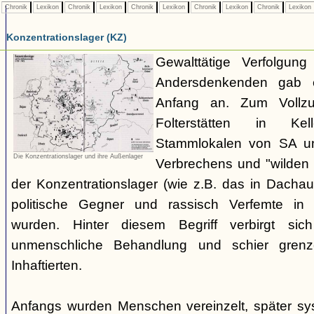
Chronik
Lexikon
Chronik
Lexikon
Chronik
Lexikon
Chronik
Lexikon
Chronik
Lexikon
Konzentrationslager (KZ)
Gewalttätige Verfolgun
Andersdenkenden gab 
Anfang an. Zum Vollzug
Folterstätten in Ke
Stammlokalen von SA u
Die Konzentrationslager und ihre Außenlager
Verbrechens und "wilden 
der Konzentrationslager (wie z.B. das in Dacha
politische Gegner und rassisch Verfemte in
wurden. Hinter diesem Begriff verbirgt sich
unmenschliche Behandlung und schier grenz
Inhaftierten.
Anfangs wurden Menschen vereinzelt, später sys