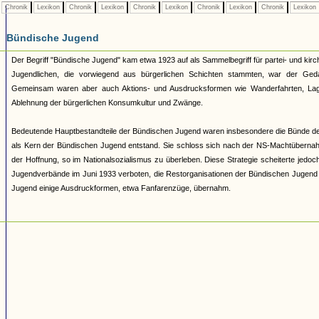
Chronik
Lexikon
Chronik
Lexikon
Chronik
Lexikon
Chronik
Lexikon
Chronik
Lexikon
Bündische Jugend
Der Begriff "Bündische Jugend" kam etwa 1923 auf als Sammelbegriff für partei- und 
Jugendlichen, die vorwiegend aus bürgerlichen Schichten stammten, war der Geda
Gemeinsam waren aber auch Aktions- und Ausdrucksformen wie Wanderfahrten, Lage
Ablehnung der bürgerlichen Konsumkultur und Zwänge.
Bedeutende Hauptbestandteile der Bündischen Jugend waren insbesondere die Bünde d
als Kern der Bündischen Jugend entstand. Sie schloss sich nach der NS-Machtüberna
der Hoffnung, so im Nationalsozialismus zu überleben. Diese Strategie scheiterte jed
Jugendverbände im Juni 1933 verboten, die Restorganisationen der Bündischen Jugend 193
Jugend einige Ausdruckformen, etwa Fanfarenzüge, übernahm.