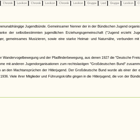
Chronik
Lexikon
Chronik
Lexikon
Chronik
Lexikon
Gruppe
Lied
Gruppe
Lexikon
Ch
kirchenunabhängige Jugendbünde. Gemeinsamer Nenner der in der Bündischen Jugend organis
nke der selbstbestimmten jugendlichen Erziehungsgemeinschaft ("Jugend erzieht Juge
r, gemeinsames Musizieren, sowie eine starke Heimat- und Naturnähe, verbunden mit 
er Wandervogelbewegung und der Pfadfinderbewegung, aus denen 1927 die "Deutsche Freis
hme mit anderen Jugendorganisationen zum rechtslastigen "Großdeutschen Bund" zusamme
och an den Machtansprüchen der Hitlerjugend. Der Großdeutsche Bund wurde als einer der 
6. Viele ihrer Mitglieder und Führungskräfte gingen in die Hitlerjugend, die von der Bünd