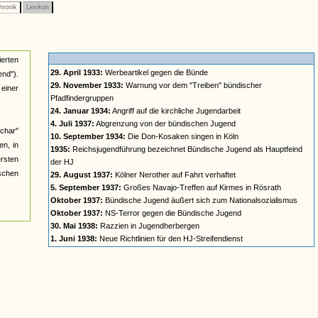
ronik
Lexikon
ierten
29. April 1933:
Werbeartikel gegen die Bünde
nd").
29. November 1933:
Warnung vor dem "Treiben" bündischer
einer
Pfadfindergruppen
24. Januar 1934:
Angriff auf die kirchliche Jugendarbeit
4. Juli 1937:
Abgrenzung von der bündischen Jugend
char"
10. September 1934:
Die Don-Kosaken singen in Köln
n, in
1935:
Reichsjugendführung bezeichnet Bündische Jugend als Hauptfeind
ersten
der HJ
ischen
29. August 1937:
Kölner Nerother auf Fahrt verhaftet
5. September 1937:
Großes Navajo-Treffen auf Kirmes in Rösrath
Oktober 1937:
Bündische Jugend äußert sich zum Nationalsozialismus
Oktober 1937:
NS-Terror gegen die Bündische Jugend
30. Mai 1938:
Razzien in Jugendherbergen
1. Juni 1938:
Neue Richtlinien für den HJ-Streifendienst