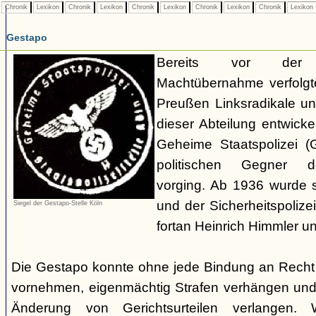
Chronik
Lexikon
Chronik
Lexikon
Chronik
Lexikon
Chronik
Lexikon
Chronik
Lexikon
Gestapo
Bereits vor der nat
Machtübernahme verfolgte 
Preußen Linksradikale u
dieser Abteilung entwicke
Geheime Staatspolizei (
politischen Gegner de
vorging. Ab 1936 wurde si
und der Sicherheitspolize
Siegel der Gestapo-Stelle Köln
fortan Heinrich Himmler u
Die Gestapo konnte ohne jede Bindung an Rech
vornehmen, eigenmächtig Strafen verhängen und
Änderung von Gerichtsurteilen verlangen. Wi