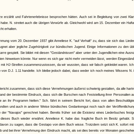
e erzählt und Fahrtenerlebnisse besprochen hätten. Auch sei in Begleitung von zwei Kla
abe. N. streitet auch die übrigen Vorwürfe ab. Gleichwohl wird am 15. Dezember ein Haft
ht erhalten.
nehmung vom 20. Dezember 1937 gibt Anneliese K. "auf Vorhalt" zu, dass sie sich das Lied
ugnet aber jegliche Zugehörigkeit zur bündischen Jugend. Einige Informationen zu den üb
itarre gespielt. Sie bildet mit diesen "Geständnissen" aber unter den Jugendlichen eine Aus
täten hinweisen könnte. Nur wenn es sich gar nicht mehr vermeiden lässt, werden Eingestän
en mit HJ-Streifen zusammenzustossen, da wir wussten, dass wir falsch gekleidet waren. Ic
von D.J. 1.11 handelte. Ich bleibe jedoch dabei, dass weder ich noch meines Wissens N. 
richt zusammen, dass sich diese Vernehmungen äußerst schwierig gestalten, da alle hart
stand der bestimmte Eindruck, dass sich die Burschen nach Feststellung ihrer Personalien a
an ihr Programm hielten." Sch. fährt in seinem Bericht fort, dass von allen Beschuldigt
ndten und auch in anderer Weise bündisches Gedankengut noch nach der Veröffentlichun
der "Navajos" gerechnet haben. Bereits früher sei die Existenz eines Liederbuches festge
ieses Buch wieder erwähnt. Anneliese K. habe das fragliche Buch im Besitz gehabt. Si
s davon zu sagen, dass die Gestapo von dem Buch wisse. Trotzdem setzt sich K. sofort mit
ieb und bei ihrer Vernehmung den Eindruck macht, als sei dies bereits vor Monaten geschehe