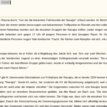
Chronik
Razzia durch, "von der die bekannten Fahrtenziele der Navajos" erfasst werden. Im Beric
iner der immer wieder bevorzugten und bekanntesten Treffpunkte ist Rösrath und dort selb
ineren Nebenbau würden sich die einzelnen Gruppen der Navajos treffen, Lieder singen un
treife befanden sich gegen 17 Uhr elf jüngere Personen in dem besagten Raum. Ihr G
Sämtliche Personen trugen Teile bündischer Tracht. Sie führten zwei Klampfen mit sich, mit
Gestapo bekannt, da er früher oft in Begleitung des Jakob Sch. war. Sch. war zwei Wochen
der bündischen Jugend zu einer dreimonatigen Gefängnisstrafe verurteilt worden: "Da er
er Führer der betroffenen Gruppe gelten kann, wurde er vorläufig festgenommen und der G
nten nach Hause fahren."
ibt N. interessante Informationen zur Frühphase der Navajos, die er bereits 1934 kennen l
ng "Navajos". Soviel ich weiss, hat zunächst die HJ die Bezeichnung aufgebracht, weil s
en Art wohl unter die Indianer einreihte." Die Gegensätze zwischen HJ und Navajos best
hätten sich an einzelnen Strassenecken gebildet, wie Alte Mauer am Bach usw. "Die einz
sflugsorten und lernten sich nun näher kennen. Die Folge war, dass sich die einzelnen G
inzigen Zweck der Kennzeichnung der Gesinnungsgenossen hat, bildete sich allmählig herau
t, die den Gegensatz zwischen HJ und den Gruppen hervorrief. Weiter waren viele ehemali