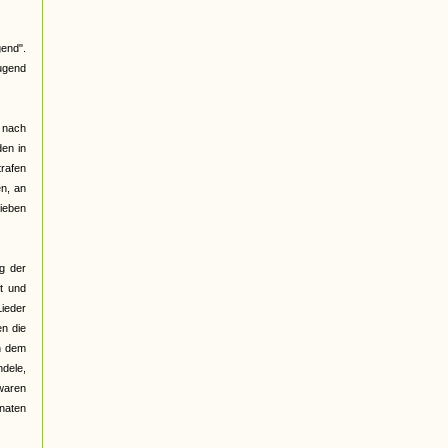
end".
Jugend
h nach
den in
trafen
n, an
lieben
g der
t und
Lieder
en die
n dem
ndele,
 waren
onaten