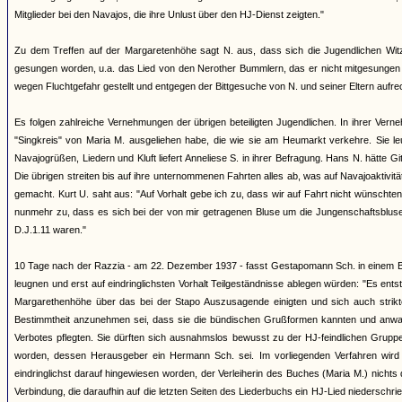
Mitglieder bei den Navajos, die ihre Unlust über den HJ-Dienst zeigten."
Zu dem Treffen auf der Margaretenhöhe sagt N. aus, dass sich die Jugendlichen Witz
gesungen worden, u.a. das Lied von den Nerother Bummlern, das er nicht mitgesungen h
wegen Fluchtgefahr gestellt und entgegen der Bittgesuche von N. und seiner Eltern aufrec
Es folgen zahlreiche Vernehmungen der übrigen beteiligten Jugendlichen. In ihrer Ver
"Singkreis" von Maria M. ausgeliehen habe, die wie sie am Heumarkt verkehre. Sie le
Navajogrüßen, Liedern und Kluft liefert Anneliese S. in ihrer Befragung. Hans N. hätte G
Die übrigen streiten bis auf ihre unternommenen Fahrten alles ab, was auf Navajoaktivi
gemacht. Kurt U. saht aus: "Auf Vorhalt gebe ich zu, dass wir auf Fahrt nicht wünscht
nunmehr zu, dass es sich bei der von mir getragenen Bluse um die Jungenschaftsbluse 
D.J.1.11 waren."
10 Tage nach der Razzia - am 22. Dezember 1937 - fasst Gestapomann Sch. in einem Be
leugnen und erst auf eindringlichsten Vorhalt Teilgeständnisse ablegen würden: "Es ent
Margarethenhöhe über das bei der Stapo Auszusagende einigten und sich auch strikte 
Bestimmtheit anzunehmen sei, dass sie die bündischen Grußformen kannten und anwa
Verbotes pflegten. Sie dürften sich ausnahmslos bewusst zu der HJ-feindlichen Gruppe 
worden, dessen Herausgeber ein Hermann Sch. sei. Im vorliegenden Verfahren wird d
eindringlichst darauf hingewiesen worden, der Verleiherin des Buches (Maria M.) nicht
Verbindung, die daraufhin auf die letzten Seiten des Liederbuchs ein HJ-Lied niederschr