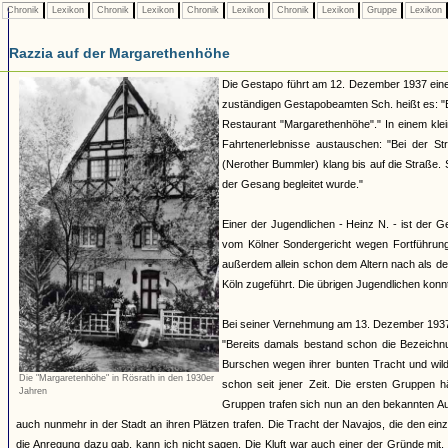
Chronik
Lexikon
Chronik
Lexikon
Chronik
Lexikon
Chronik
Lexikon
Gruppe
Lexikon
Razzia auf der Margarethenhöhe
Die Gestapo führt am 12. Dezember 1937 eine 
zuständigen Gestapobeamten Sch. heißt es: "E
Restaurant "Margarethenhöhe"." In einem kle
Fahrtenerlebnisse austauschen: "Bei der S
(Nerother Bummler) klang bis auf die Straße. 
der Gesang begleitet wurde."
Einer der Jugendlichen - Heinz N. - ist der 
vom Kölner Sondergericht wegen Fortführung 
außerdem allein schon dem Altern nach als d
Köln zugeführt. Die übrigen Jugendlichen kon
Bei seiner Vernehmung am 13. Dezember 1937 g
"Bereits damals bestand schon die Bezeichnu
Burschen wegen ihrer bunten Tracht und wild
Die "Margaretenhöhe" in Rösrath in den 1930er
schon seit jener Zeit. Die ersten Gruppen 
Jahren
Gruppen trafen sich nun an den bekannten Au
auch nunmehr in der Stadt an ihren Plätzen trafen. Die Tracht der Navajos, die den e
die Anregung dazu gab, kann ich nicht sagen. Die Kluft war auch einer der Gründe mi