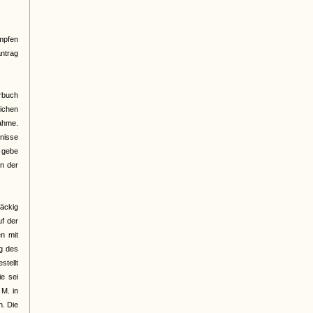
mpfen
antrag
erbuch
lichen
nahme.
dnisse
h gebe
in der
näckig
uf der
en mit
g des
stellt
e sei
 M. in
n. Die