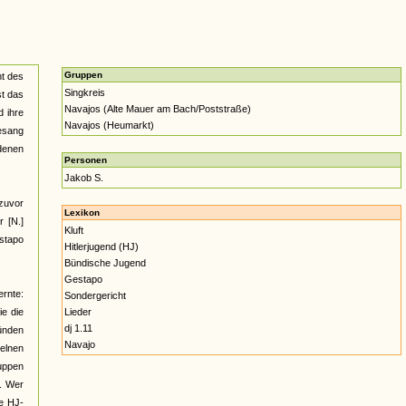
Gruppen
ht des
Singkreis
st das
Navajos (Alte Mauer am Bach/Poststraße)
d ihre
Navajos (Heumarkt)
esang
 denen
Personen
Jakob S.
 zuvor
Lexikon
 [N.]
Kluft
estapo
Hitlerjugend (HJ)
Bündische Jugend
Gestapo
ernte:
Sondergericht
ie die
Lieder
dj 1.11
ünden
Navajo
elnen
ruppen
s. Wer
ge HJ-