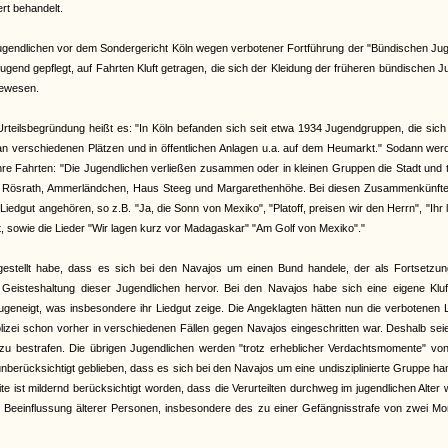
t behandelt.
ugendlichen vor dem Sondergericht Köln wegen verbotener Fortführung der "Bündischen Jug
end gepflegt, auf Fahrten Kluft getragen, die sich der Kleidung der früheren bündischen 
gewesen.
Urteilsbegründung heißt es: "In Köln befanden sich seit etwa 1934 Jugendgruppen, die sic
 an verschiedenen Plätzen und in öffentlichen Anlagen u.a. auf dem Heumarkt." Sodann wer
ihre Fahrten: "Die Jugendlichen verließen zusammen oder in kleinen Gruppen die Stadt und 
en Rösrath, Ammerländchen, Haus Steeg und Margarethenhöhe. Bei diesen Zusammenkünfte
gut angehören, so z.B. "Ja, die Sonn von Mexiko", "Platoff, preisen wir den Herrn", "Ihr 
, sowie die Lieder "Wir lagen kurz vor Madagaskar" "Am Golf von Mexiko"."
tgestellt habe, dass es sich bei den Navajos um einen Bund handele, der als Fortsetzun
isteshaltung dieser Jugendlichen hervor. Bei den Navajos habe sich eine eigene Kluf
geneigt, was insbesondere ihr Liedgut zeige. Die Angeklagten hätten nun die verbotenen 
izei schon vorher in verschiedenen Fällen gegen Navajos eingeschritten war. Deshalb sei
zu bestrafen. Die übrigen Jugendlichen werden "trotz erheblicher Verdachtsmomente" vo
berücksichtigt geblieben, dass es sich bei den Navajos um eine undisziplinierte Gruppe ha
ite ist mildernd berücksichtigt worden, dass die Verurteilten durchweg im jugendlichen Alter
r Beeinflussung älterer Personen, insbesondere des zu einer Gefängnisstrafe von zwei M