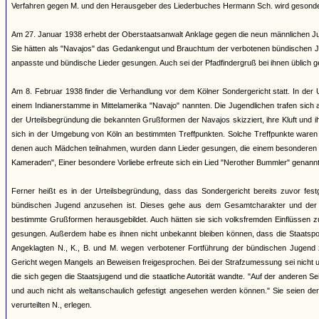
Verfahren gegen M. und den Herausgeber des Liederbuches Hermann Sch. wird gesonder
Am 27. Januar 1938 erhebt der Oberstaatsanwalt Anklage gegen die neun männlichen J
Sie hätten als "Navajos" das Gedankengut und Brauchtum der verbotenen bündischen Jug
anpasste und bündische Lieder gesungen. Auch sei der Pfadfindergruß bei ihnen üblich 
Am 8. Februar 1938 finder die Verhandlung vor dem Kölner Sondergericht statt. In der 
einem Indianerstamme in Mittelamerika "Navajo" nannten. Die Jugendlichen trafen sich
der Urteilsbegründung die bekannten Grußformen der Navajos skizziert, ihre Kluft und 
sich in der Umgebung von Köln an bestimmten Treffpunkten. Solche Treffpunkte war
denen auch Mädchen teilnahmen, wurden dann Lieder gesungen, die einem besonderen Lied
Kameraden", Einer besondere Vorliebe erfreute sich ein Lied "Nerother Bummler" genannt
Ferner heißt es in der Urteilsbegründung, dass das Sondergericht bereits zuvor fes
bündischen Jugend anzusehen ist. Dieses gehe aus dem Gesamtcharakter und der Ge
bestimmte Grußformen herausgebildet. Auch hätten sie sich volksfremden Einflüssen zu
gesungen. Außerdem habe es ihnen nicht unbekannt bleiben können, dass die Staatspol
Angeklagten N., K., B. und M. wegen verbotener Fortführung der bündischen Jugend 
Gericht wegen Mangels an Beweisen freigesprochen. Bei der Strafzumessung sei nicht un
die sich gegen die Staatsjugend und die staatliche Autorität wandte. "Auf der anderen Se
und auch nicht als weltanschaulich gefestigt angesehen werden können." Sie seien de
verurteilten N., erlegen.