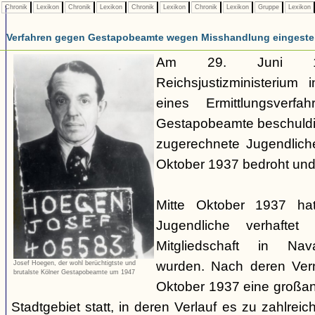
Chronik
Lexikon
Chronik
Lexikon
Chronik
Lexikon
Chronik
Lexikon
Gruppe
Lexikon
Verfahren gegen Gestapobeamte wegen Misshandlung eingestel
Am 29. Juni 19
Reichsjustizministerium 
eines Ermittlungsverf
Gestapobeamte beschuldi
zugerechnete Jugendlich
Oktober 1937 bedroht und
Mitte Oktober 1937 ha
Jugendliche verhaftet
Mitgliedschaft in Nav
wurden. Nach deren Ve
Josef Hoegen, der wohl berüchtigtste und
brutalste Kölner Gestapobeamte um 1947
Oktober 1937 eine großan
Stadtgebiet statt, in deren Verlauf es zu zahlre