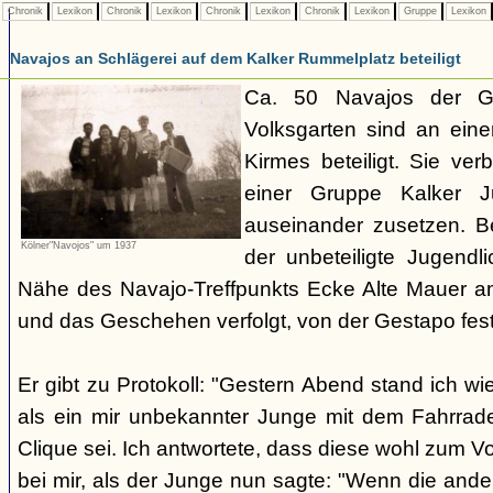
Chronik
Lexikon
Chronik
Lexikon
Chronik
Lexikon
Chronik
Lexikon
Gruppe
Lexikon
Navajos an Schlägerei auf dem Kalker Rummelplatz beteiligt
Ca. 50 Navajos der G
Volksgarten sind an eine
Kirmes beteiligt. Sie ve
einer Gruppe Kalker Ju
auseinander zusetzen. Be
Kölner"Navojos" um 1937
der unbeteiligte Jugendl
Nähe des Navajo-Treffpunkts Ecke Alte Mauer a
und das Geschehen verfolgt, von der Gestapo f
Er gibt zu Protokoll: "Gestern Abend stand ich wi
als ein mir unbekannter Junge mit dem Fahrrad
Clique sei. Ich antwortete, dass diese wohl zum V
bei mir, als der Junge nun sagte: "Wenn die and