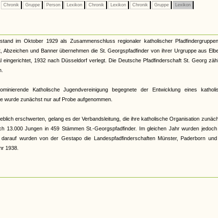
Chronik
Gruppe
Person
Lexikon
Chronik
Lexikon
Chronik
Gruppe
Lexikon
tstand im Oktober 1929 als Zusammenschluss regionaler katholischer Pfadfindergruppen
uft, Abzeichen und Banner übernehmen die St. Georgspfadfinder von ihrer Urgruppe aus Elbe
 eingerichtet, 1932 nach Düsseldorf verlegt. Die Deutsche Pfadfinderschaft St. Georg zäh
n.
minierende Katholische Jugendvereinigung begegnete der Entwicklung eines katholi
uppe wurde zunächst nur auf Probe aufgenommen.
lich erschwerten, gelang es der Verbandsleitung, die ihre katholische Organisation zunäc
ch 13.000 Jungen in 459 Stämmen St.-Georgspfadfinder. Im gleichen Jahr wurden jedoch K
 darauf wurden von der Gestapo die Landespfadfinderschaften Münster, Paderborn und 
hr 1938.