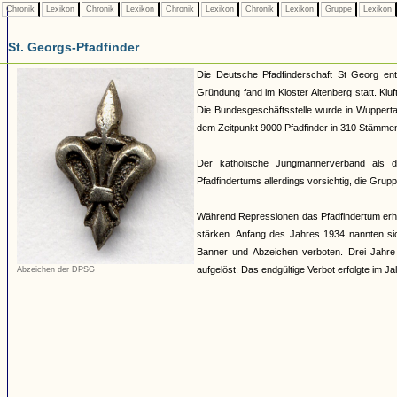
Chronik
Lexikon
Chronik
Lexikon
Chronik
Lexikon
Chronik
Lexikon
Gruppe
Lexikon
St. Georgs-Pfadfinder
Die Deutsche Pfadfinderschaft St Georg en
Gründung fand im Kloster Altenberg statt. Kl
Die Bundesgeschäftsstelle wurde in Wuppertal
dem Zeitpunkt 9000 Pfadfinder in 310 Stämme
Der katholische Jungmännerverband als do
Pfadfindertums allerdings vorsichtig, die Gr
Während Repressionen das Pfadfindertum erheb
stärken. Anfang des Jahres 1934 nannten si
Banner und Abzeichen verboten. Drei Jahre
aufgelöst. Das endgültige Verbot erfolgte im Ja
Abzeichen der DPSG