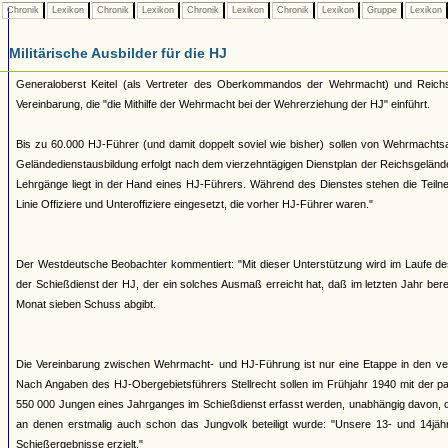
Chronik
Lexikon
Chronik
Lexikon
Chronik
Lexikon
Chronik
Lexikon
Gruppe
Lexikon
Militärische Ausbilder für die HJ
Generaloberst Keitel (als Vertreter des Oberkommandos der Wehrmacht) und Reichsj
Vereinbarung, die "die Mithilfe der Wehrmacht bei der Wehrerziehung der HJ" einführt.
Bis zu 60.000 HJ-Führer (und damit doppelt soviel wie bisher) sollen von Wehrmachts
Geländedienstausbildung erfolgt nach dem vierzehntägigen Dienstplan der Reichsgelände
Lehrgänge liegt in der Hand eines HJ-Führers. Während des Dienstes stehen die Teilnehme
Linie Offiziere und Unteroffiziere eingesetzt, die vorher HJ-Führer waren."
Der Westdeutsche Beobachter kommentiert: "Mit dieser Unterstützung wird im Laufe de
der Schießdienst der HJ, der ein solches Ausmaß erreicht hat, daß im letzten Jahr be
Monat sieben Schuss abgibt.
Die Vereinbarung zwischen Wehrmacht- und HJ-Führung ist nur eine Etappe in den ver
Nach Angaben des HJ-Obergebietsführers Stellrecht sollen im Frühjahr 1940 mit der p
550 000 Jungen eines Jahrganges im Schießdienst erfasst werden, unabhängig davon, ob 
an denen erstmalig auch schon das Jungvolk beteiligt wurde: "Unsere 13- und 14jäh
Schießergebnisse erzielt."