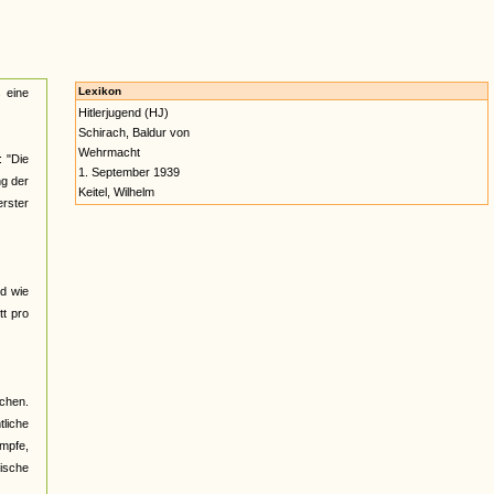
Lexikon
 eine
Hitlerjugend (HJ)
Schirach, Baldur von
Wehrmacht
: "Die
1. September 1939
ng der
Keitel, Wilhelm
erster
rd wie
tt pro
chen.
tliche
ämpfe,
ische