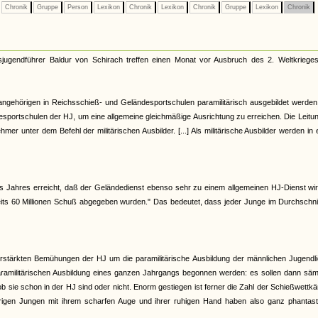
Chronik
Gruppe
Person
Lexikon
Chronik
Lexikon
Chronik
Gruppe
Lexikon
Chronik
ugendführer Baldur von Schirach treffen einen Monat vor Ausbruch des 2. Weltkrieges
angehörigen in Reichsschieß- und Geländesportschulen paramilitärisch ausgebildet werden
sportschulen der HJ, um eine allgemeine gleichmäßige Ausrichtung zu erreichen. Die Leitu
r unter dem Befehl der militärischen Ausbilder. [...] Als militärische Ausbilder werden in 
s Jahres erreicht, daß der Geländedienst ebenso sehr zu einem allgemeinen HJ-Dienst wi
reits 60 Millionen Schuß abgegeben wurden." Das bedeutet, dass jeder Junge im Durchschni
stärkten Bemühungen der HJ um die paramilitärische Ausbildung der männlichen Jugendli
aramilitärischen Ausbildung eines ganzen Jahrgangs begonnen werden: es sollen dann säm
sie schon in der HJ sind oder nicht. Enorm gestiegen ist ferner die Zahl der Schießwettk
rigen Jungen mit ihrem scharfen Auge und ihrer ruhigen Hand haben also ganz phantast