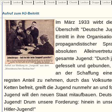
Chronik
Lexikon
Chronik
Lexikon
Chronik
Lexikon
Chronik
Lexikon
Gruppe
Lexikon
Aufruf zum HJ-Beitritt
Im März 1933 wirbt die
Überschrift "Deutsche Ju
Eintritt in ihre Organisati
propagandistischer S
absoluten Alleinvertr
gesamte Jugend: "Durch 
gefesselt und gebunden,
Aufruf zur Meldung im „Jungvolk“ aus dem
„Westdeutschen Beobachter“
an der Schaffung ein
regsten Anteil zu nehmen, durch das Volksurt
Ketten befreit, greift die Jugend nunmehr an und f
Jugend will den neuen Staat mitaufbauen. Deutsc
Jugend! Drum unsere Forderung: hinein in unse
Hitler-Jugend!"