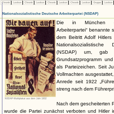
Chronik
Lexikon
Chronik
Lexikon
Chronik
Lexikon
Chronik
Lexikon
Gruppe
Lexikon
Nationalsozialistische Deutsche Arbeiterpartei (NSDAP)
Die in München ge
Arbeiterpartei“ benannte 
dem Beitritt Adolf Hitle
Nationalsozialistische 
(NSDAP) um, gab s
Grundsatzprogramm und
als Parteizeichen. Seit Ju
Vollmachten ausgestattet,
Anrede seit 1922 „Führe
streng nach dem Führerpri
NSDAP-Wahlplakat aus dem Jahr 1932
Nach dem gescheiterten 
wurde die Partei zunächst verboten und Hitler i