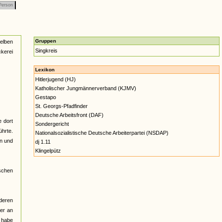
erson
Gruppen
selben
Singkreis
kerei
Lexikon
Hitlerjugend (HJ)
Katholischer Jungmännerverband (KJMV)
Gestapo
St. Georgs-Pfadfinder
Deutsche Arbeitsfront (DAF)
e dort
Sondergericht
ührte.
Nationalsozialistische Deutsche Arbeiterpartei (NSDAP)
n und
dj 1.11
Klingelpütz
tschen
deren
der an
" habe