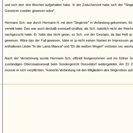
und sich dort drei Wochen aufgehalten habe. In der Zwischenzeit habe sich der "Singk
Gesetzen zuwider gewesen wäre".
Hermann Sch. war durch Hermann H. mit dem "Singkreis" in Verbindung gekommen, für de
verteilt hatte. Das war auch deshalb eventuell strafbar, als Sch. natürlich nicht der 
nachgesucht hatte. Er habe das nicht getan, so Sch. vor der Gestapo, da das Heft ja
gewesen. Wäre das der Fall gewesen, hätte er ja nicht seinen Namen im Impressum ged
enthaltenen Lieder "In der Latria Mianca" und "Eh die weißen Wogen" verboten sei, weshal
Nach der Vernehmung wurde Hermann Sch. offiziell festgenommen und ins Kölner Gefän
zuständigen Oberstaatsanwalt beim Sondergericht Düsseldorf weitergeleitet. Am 23.
musste er sich verpflichten, "keinerlei Verbindung mit den Mitgliedern des Singkreises au