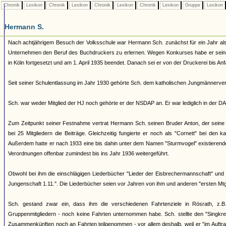
Chronik
Lexikon
Chronik
Lexikon
Chronik
Lexikon
Chronik
Lexikon
Gruppe
Lexikon
Hermann S.
Nach achtjährigem Besuch der Volksschule war Hermann Sch. zunächst für ein Jahr als 
Unternehmen den Beruf des Buchdruckers zu erlernen. Wegen Konkurses habe er seine 
in Köln fortgesetzt und am 1. April 1935 beendet. Danach sei er von der Druckerei bis A
Seit seiner Schulentlassung im Jahr 1930 gehörte Sch. dem katholischen Jungmännerve
Sch. war weder Mitglied der HJ noch gehörte er der NSDAP an. Er war lediglich in der DA
Zum Zeitpunkt seiner Festnahme vertrat Hermann Sch. seinen Bruder Anton, der seine 
bei 25 Mitgliedern die Beiträge. Gleichzeitig fungierte er noch als "Cornett" bei den 
Außerdem hatte er nach 1933 eine bis dahin unter dem Namen "Sturmvogel" existieren
Verordnungen offenbar zumindest bis ins Jahr 1936 weitergeführt.
Obwohl bei ihm die einschlägigen Liederbücher "Lieder der Eisbrechermannschaft" und 
Jungenschaft 1.11.". Die Liederbücher seien vor Jahren von ihm und anderen "ersten Mt
Sch. gestand zwar ein, dass ihm die verschiedenen Fahrtenziele in Rösrath, z.
Gruppenmitgliedern - noch keine Fahrten unternommen habe. Sch. stellte den "Singkreis
Zusammenkünften noch an Fahrten teilgenommen - vor allem deshalb, weil er "im Auftrag