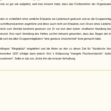
reis so gut wie aufgelöst, weil man erkannt hatte, dass das Fortbestehen der Organisati
n er schließlich ohne amtliche Erlaubnis ein Liederbuch gedruckt und an die Gruppenmitg
Reichsschrifttumskammer angehörte und diese auch nicht um Erlaubnis zum Druck eines Lieder
 nicht zum Vertrieb bestimmt gewesen sei. Er sei sich aber keiner strafbaren Handlung b
ruckt. Erst nach Verteilung des Heftes sei ihm bekannt geworden, dass das Singen der i
b sich bei allen Gruppenmitgliedern "eine gewisse Unsicherheit" breit gemacht hätte.
gnis "Klingelpütz" eingeliefert und die Akten an den zu dieser Zeit für "bündische Vor
 Dezember 1937 erfolgte dann jedoch Sch.´s Entlassung "mangels Fluchtverdachts". Auß
fzunehmen". Sollte er das tun, drohe ihm die erneute Verhaftung.