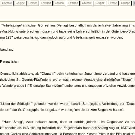
Chronik
Gruppe
Person
Lexikon
Chronik
Lexikon
Chronik
Gruppe
Person
Gruppe
P
"Arbeitsjunge" im Kölner Görreshaus (Verlag) beschäftigt, um danach zwei Jahre lang im 
Ausbildung unterbrechen müssen und habe seine Lehre schließlich in der Gutenberg-Druc
nfang 1937 weiterbeschäftigt, dann jedoch aufgrund Arbeitsmangels entlassen worden.
rband an.
F organisiert.
Dienstpflicht ableistete, als "Obmann" beim katholischen Jungmännerverband und kassiert
katholischen St. Georgs-Pfadfindern, wo er nach eigener Angabe eine dreiköpfige "Sippe" f
de Wandergruppe in "Ehemalige Sturmvögel" umbenannt und entgegen offiziellen Anweisunge
"Lieder der Südlegion" gefunden worden waren, bestritt Sch. jegliche Verbindung zur "Deu
gliedern" der St. Georgspfadfinder gekauft worden, "um Lieder zum Singen zu haben".
B. "Haus Steeg", zwar bekannt seien, dass er dorthin jedoch - im Gegensatz zu an
" ohnehin als in Auflösung befindlich dar. Er jedenfalls habe seit Anfang August 1937 we
e der Caritas eine Schülergruppe von 10 Personen nach Kloster Prüm in der Eifel geleitet