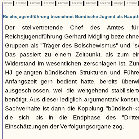
Chronik
Lexikon
Chronik
Lexikon
Chronik
Lexikon
Chronik
Lexikon
Gruppe
Lexikon
Reichsjugendführung bezeichnet Bündische Jugend als Hauptf
Der stellvertretende Chef des Amtes fü
Reichsjugendführung Gerhard Mögling bezeichnet 
Gruppen als "Träger des Bolschewismus" und "sc
Das passiert zu einem Zeitpunkt, als zum ei
Widerstand im wesentlichen zerschlagen ist. Zum
HJ gelangten bündischen Strukturen und Führer
Anfangszeit gern bedient hatte, bereits überwi
ausgeschlossen, weil die weitgehend stabilisier
benötigt. Aus dieser lediglich argumentativ konst
Sachverhalte ist dann die Kopplung "bündisch-
die sich bis in die Endphase des "Dritte
Einschätzungen der Verfolgungsorgane zog.