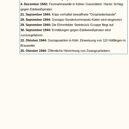
4. Dezember 1942:
Festnahmewelle in Kölner Gaststätten: Harter Schlag
gegen Edelweißpiraten
21. September 1944:
Kripo verhaftet bewaffnete "Ostarbeiterbande"
29. September 1944:
Gestapo-Sonderkommando Kütter wird eingesetzt
29. September 1944:
Die Ehrenfelder Steinbrück-Gruppe fliegt auf
30. September 1944:
Ermittlungen gegen Edelwewißpiraten wird
zurückgefahren
22. Oktober 1944:
Gestapoaktion in Köln: Einweisung von 110 Häftlingen in
Brauweiler
25. Oktober 1944:
Öffentliche Hinrichtung von Zwangsarbeitern