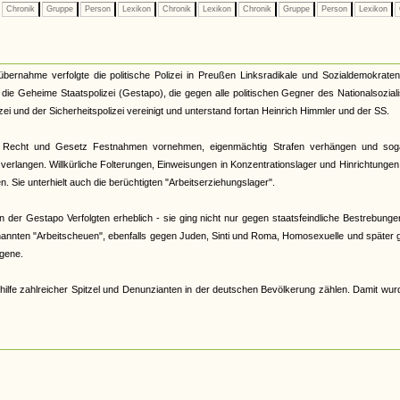
Chronik
Gruppe
Person
Lexikon
Chronik
Lexikon
Chronik
Gruppe
Person
Lexikon
tübernahme verfolgte die politische Polizei in Preußen Linksradikale und Sozialdemokrate
33 die Geheime Staatspolizei (Gestapo), die gegen alle politischen Gegner des Nationalsozia
zei und der Sicherheitspolizei vereinigt und unterstand fortan Heinrich Himmler und der SS.
 Recht und Gesetz Festnahmen vornehmen, eigenmächtig Strafen verhängen und sog
verlangen. Willkürliche Folterungen, Einweisungen in Konzentrationslager und Hinrichtunge
 Sie unterhielt auch die berüchtigten "Arbeitserziehungslager".
der Gestapo Verfolgten erheblich - sie ging nicht nur gegen staatsfeindliche Bestrebunge
nannten "Arbeitscheuen", ebenfalls gegen Juden, Sinti und Roma, Homosexuelle und später
gene.
hilfe zahlreicher Spitzel und Denunzianten in der deutschen Bevölkerung zählen. Damit wur