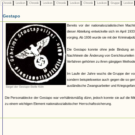
Chronik
Lexikon
Chronik
Lexikon
Chronik
Lexikon
Chronik
Lexikon
Gruppe
Lexikon
Gestapo
Bereits vor der nationalsozialistischen Mach
dieser Abteilung entwickelte sich im April 19
vorging. Ab 1936 wurde sie mit der Kriminalpoli
Die Gestapo konnte ohne jede Bindung an
Nachhinein die Änderung von Gerichtsurteilen 
Verfahren gehörten zu ihren gängigen Methoden.
Im Laufe der Jahre wuchs die Gruppe der von 
sondern beispielsweise auch gegen die so ge
ausländische Zwangsarbeiter und Kriegsgefan
Siegel der Gestapo-Stelle Köln
Die Personaldecke der Gestapo war verhältnismäßig dünn, jedoch konnte sie auf die Mit
zu einem wichtigen Element nationalsozialistischer Herrschaftssicherung.