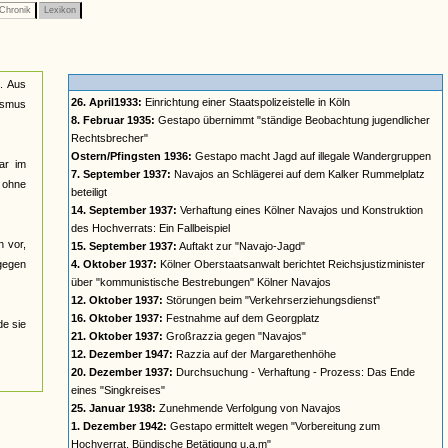
Chronik
Lexikon
n. Aus
26. April1933:
Einrichtung einer Staatspolizeistelle in Köln
lismus
8. Februar 1935:
Gestapo übernimmt "ständige Beobachtung jugendlicher
Rechtsbrecher"
Ostern/Pfingsten 1936:
Gestapo macht Jagd auf illegale Wandergruppen
ar im
7. September 1937:
Navajos an Schlägerei auf dem Kalker Rummelplatz
n ohne
beteiligt
14. September 1937:
Verhaftung eines Kölner Navajos und Konstruktion
des Hochverrats: Ein Fallbeispiel
n vor,
15. September 1937:
Auftakt zur "Navajo-Jagd"
 gegen
4. Oktober 1937:
Kölner Oberstaatsanwalt berichtet Reichsjustizminister
über "kommunistische Bestrebungen" Kölner Navajos
12. Oktober 1937:
Störungen beim "Verkehrserziehungsdienst"
16. Oktober 1937:
Festnahme auf dem Georgplatz
de sie
21. Oktober 1937:
Großrazzia gegen "Navajos"
12. Dezember 1947:
Razzia auf der Margarethenhöhe
20. Dezember 1937:
Durchsuchung - Verhaftung - Prozess: Das Ende
eines "Singkreises"
25. Januar 1938:
Zunehmende Verfolgung von Navajos
1. Dezember 1942:
Gestapo ermittelt wegen "Vorbereitung zum
Hochverrat, Bündische Betätigung u.a.m"