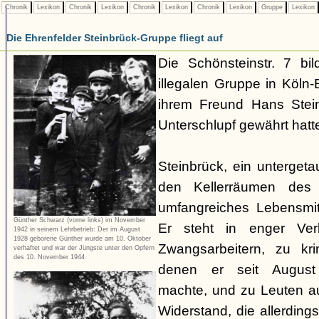
Chronik
Lexikon
Chronik
Lexikon
Chronik
Lexikon
Chronik
Lexikon
Gruppe
Lexikon
Die Ehrenfelder Steinbrück-Gruppe fliegt auf
Die Schönsteinstr. 7 bil
illegalen Gruppe in Köln-E
ihrem Freund Hans Stein
Unterschlupf gewährt hatt
Steinbrück, ein untergetau
den Kellerräumen des 
umfangreiches Lebensmit
Günther Schwarz (vorne links) im November
Er steht in enger Ver
1942 in seinem Lehrbetrieb: Der im August
1928 geborene Günther wurde am 10. Oktober
Zwangsarbeitern, zu kri
verhaftet und war der Jüngste unter den Opfern
des 10. November 1944
denen er seit August
machte, und zu Leuten 
Widerstand, die allerdin