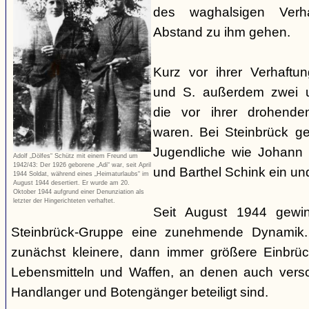
des waghalsigen Verha
Abstand zu ihm gehen.
Kurz vor ihrer Verhaftu
und S. außerdem zwei u
die vor ihrer drohenden
waren. Bei Steinbrück g
Jugendliche wie Johann 
Adolf „Dölfes“ Schütz mit einem Freund um
1942/43: Der 1926 geborene „Adi“ war, seit April
und Barthel Schink ein un
1944 Soldat, während eines „Heimaturlaubs“ im
August 1944 desertiert. Er wurde am 20.
Oktober 1944 aufgrund einer Denunziation als
letzter der Hingerichteten verhaftet.
Seit August 1944 gewin
Steinbrück-Gruppe eine zunehmende Dynamik.
zunächst kleinere, dann immer größere Einbrü
Lebensmitteln und Waffen, an denen auch versc
Handlanger und Botengänger beteiligt sind.