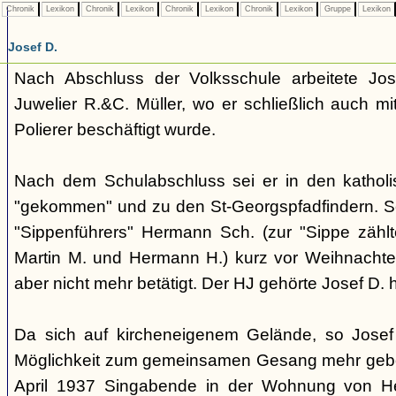
Chronik
Lexikon
Chronik
Lexikon
Chronik
Lexikon
Chronik
Lexikon
Gruppe
Lexikon
Josef D.
Nach Abschluss der Volksschule arbeitete Jos
Juwelier R.&C. Müller, wo er schließlich auch 
Polierer beschäftigt wurde.
Nach dem Schulabschluss sei er in den kathol
"gekommen" und zu den St-Georgspfadfindern. S
"Sippenführers" Hermann Sch. (zur "Sippe zähl
Martin M. und Hermann H.) kurz vor Weihnachte
aber nicht mehr betätigt. Der HJ gehörte Josef D. 
Da sich auf kircheneigenem Gelände, so Josef
Möglichkeit zum gemeinsamen Gesang mehr gebo
April 1937 Singabende in der Wohnung von He