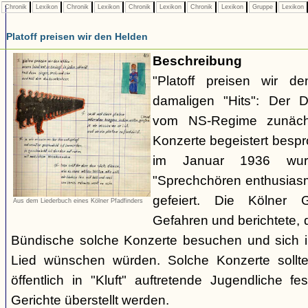
Chronik
Lexikon
Chronik
Lexikon
Chronik
Lexikon
Chronik
Lexikon
Gruppe
Lexikon
Platoff preisen wir den Helden
Beschreibung
"Platoff preisen wir d
damaligen "Hits": Der 
vom NS-Regime zunächs
Konzerte begeistert besp
im Januar 1936 wu
"Sprechchören enthusiasm
gefeiert. Die Kölner 
Aus dem Liederbuch eines Kölner Pfadfinders
Gefahren und berichtete,
Bündische solche Konzerte besuchen und sich i
Lied wünschen würden. Solche Konzerte sollten
öffentlich in "Kluft" auftretende Jugendliche
Gerichte überstellt werden.