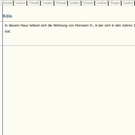
Chronik
Lexikon
Chronik
Lexikon
Chronik
Lexikon
Chronik
Lexikon
Gruppe
Lexikon
Köln
In diesem Haus befand sich die Wohnung von Hermann H., in der sich in den Jahren 1
traf.