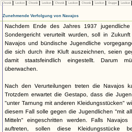
Chronik
Lexikon
Chronik
Lexikon
Chronik
Lexikon
Chronik
Lexikon
Gruppe
Lexikon
Zunehmende Verfolgung von Navajos
Nachdem Ende des Jahres 1937 jugendliche
Sondergericht verurteilt wurden, soll in Zukunf
Navajos und bündische Jugendliche vorgegang
die sich durch ihre Kluft auszeichnen, seien ge
damit staatsfeindlich eingestellt. Darum 
überwachen.
Nach den Verurteilungen treten die Navajos ka
Trotzdem erwartet die Gestapo, dass die Jugen
"unter Tarnung mit anderen Kleidungsstücken" wi
diesem Fall solle gegen die Jugendlichen "mit a
Mitteln" eingeschritten werden. Falls Navajos i
auftreten, sollen diese Kleidungsstücke 