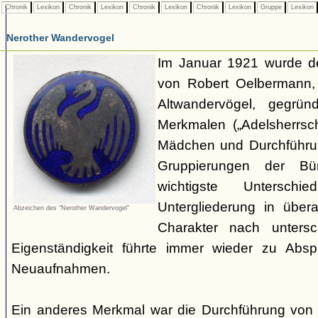
Chronik
Lexikon
Chronik
Lexikon
Chronik
Lexikon
Chronik
Lexikon
Gruppe
Lexikon
Nerother Wandervogel
Im Januar 1921 wurde d
von Robert Oelbermann, 
Altwandervögel, gegrün
Merkmalen („Adelsherrsc
Mädchen und Durchführu
Gruppierungen der Bü
wichtigste Untersc
Untergliederung in über
Abzeichen des "Nerother Wandervogel"
Charakter nach untersc
Eigenständigkeit führte immer wieder zu Abs
Neuaufnahmen.
Ein anderes Merkmal war die Durchführung von 