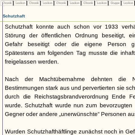
Chronik
Lexikon
Chronik
Lexikon
Chronik
Lexikon
Chronik
Lexikon
Gruppe
Lexikon
Schutzhaft
Schutzhaft konnte auch schon vor 1933 verh
Störung der öffentlichen Ordnung beseitigt, e
Gefahr beseitigt oder die eigene Person ge
Spätestens am folgenden Tag musste die inhaft
freigelassen werden.
Nach der Machtübernahme dehnten die Nati
Bestimmungen stark aus und pervertierten sie schli
durch die Reichstagsbrandverordnung Ende F
wurde. Schutzhaft wurde nun zum bevorzugten I
Gegner oder andere „unerwünschte“ Personen au
Wurden Schutzhafthäftlinge zunächst noch in Gef