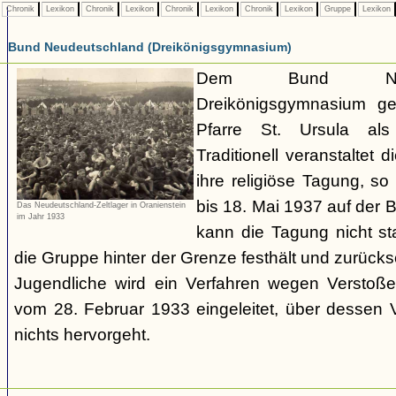
Chronik
Lexikon
Chronik
Lexikon
Chronik
Lexikon
Chronik
Lexikon
Gruppe
Lexikon
Bund Neudeutschland (Dreikönigsgymnasium)
Dem Bund Neud
Dreikönigsgymnasium ge
Pfarre St. Ursula als 
Traditionell veranstaltet
ihre religiöse Tagung, so
bis 18. Mai 1937 auf der 
Das Neudeutschland-Zeltlager in Oranienstein
im Jahr 1933
kann die Tagung nicht st
die Gruppe hinter der Grenze festhält und zurücks
Jugendliche wird ein Verfahren wegen Verstoß
vom 28. Februar 1933 eingeleitet, über dessen V
nichts hervorgeht.