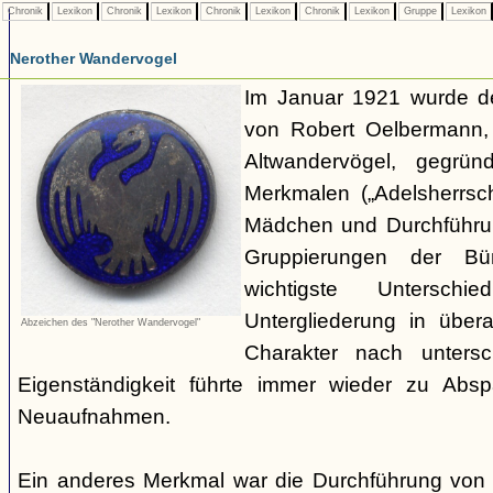
Chronik
Lexikon
Chronik
Lexikon
Chronik
Lexikon
Chronik
Lexikon
Gruppe
Lexikon
Nerother Wandervogel
Im Januar 1921 wurde d
von Robert Oelbermann, 
Altwandervögel, gegrün
Merkmalen („Adelsherrsc
Mädchen und Durchführu
Gruppierungen der Bü
wichtigste Untersc
Untergliederung in über
Abzeichen des "Nerother Wandervogel"
Charakter nach untersc
Eigenständigkeit führte immer wieder zu Abs
Neuaufnahmen.
Ein anderes Merkmal war die Durchführung von 