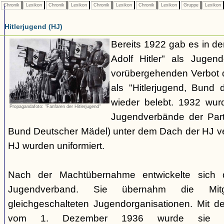
Chronik
Lexikon
Chronik
Lexikon
Chronik
Lexikon
Chronik
Lexikon
Gruppe
Lexikon
Hitlerjugend (HJ)
Bereits 1922 gab es in 
Adolf Hitler" als Jugen
vorübergehenden Verbot d
als "Hitlerjugend, Bund 
wieder belebt. 1932 wurd
Propagandafoto: "Fanfaren der Hitlerjugend"
Jugendverbände der Part
Bund Deutscher Mädel) unter dem Dach der HJ vere
HJ wurden uniformiert.
Nach der Machtübernahme entwickelte sich 
Jugendverband. Sie übernahm die Mitgl
gleichgeschalteten Jugendorganisationen. Mit 
vom 1. Dezember 1936 wurde sie zu