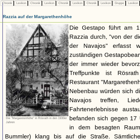
Chronik
Lexikon
Chronik
Lexikon
Chronik
Lexikon
Chronik
Lexikon
Gruppe
Lexikon
Razzia auf der Margarethenhöhe
Die Gestapo führt am 
Razzia durch, "von der d
der Navajos" erfasst 
zuständigen Gestapobeamt
der immer wieder bevor
Treffpunkte ist Rösra
Restaurant "Margarethenh
Nebenbau würden sich di
Navajos treffen, Li
Fahrtenerlebnisse austa
befanden sich gegen 17 
Die "Margaretenhöhe" in Rösrath in den 1930er
Jahren
in dem besagten Raum.
Bummler) klang bis auf die Straße. Sämtlich