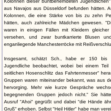
Kolonnen dieser buntbehemdeten Jugendlichen" 
aus Navajos aus Düsseldorf befunden hätten. A
Kolonnen, die eine Stärke von bis zu zehn Per
hätten, auch zahlreiche Mädchen gewesen. "Di
waren in einigen Fällen mit Kleidern gleicher
versehen, und zwar buntkarrierte Blusen un
enganliegende Manchesterröcke mit Reißverschlus
Insgesamt, schätzt Sch., habe er 150 bis 2
Jugendliche beobachtet, wobei bei einem Tei
seitlichen Hosenschlitz das Fahrtenmesser" hera
Gruppen waren miteinander bekannt, was aus de
hervorging. Mehr wie kurze Gespräche wechse
begegnenden Gruppen jedoch nicht." Sie hätt
Ausruf "Ahoi" gegrüßt und dabei "die Hände äh
Gruß" erhoben. Selbst "Heil Hitler" habe man ver