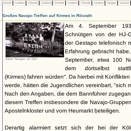
Chronik
Lexikon
Chronik
Lexikon
Chronik
Lexikon
Chronik
Lexikon
Gruppe
Lexikon
Großes Navajo-Treffen auf Kirmes in Rösrath
Am 4. September 1937
Schnütgen von der HJ-Ge
der Gestapo telefonisch m
Erfahrung gebracht habe
September, etwa 100 N
Kölner "Navajos" um 1937
dem dortselbst stattf
(Kirmes) fahren würden". Da hierbei mit Konflikten
werde, hätten die Jugendlichen vereinbart, "sich 
Nach den Angaben, die dem Bannführer zugegang
diesem Treffen insbesondere die Navajo-Gruppen
Apostelnkloster und vom Heumarkt beteiligen.
Derartig alarmiert setzt sich der bei der K