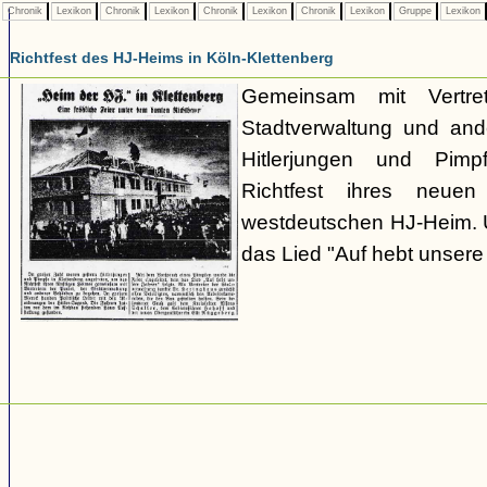
Chronik
Lexikon
Chronik
Lexikon
Chronik
Lexikon
Chronik
Lexikon
Gruppe
Lexikon
Richtfest des HJ-Heims in Köln-Klettenberg
Gemeinsam mit Vertr
Stadtverwaltung und an
Hitlerjungen und Pimp
Richtfest ihres neue
westdeutschen HJ-Heim. 
das Lied "Auf hebt unser